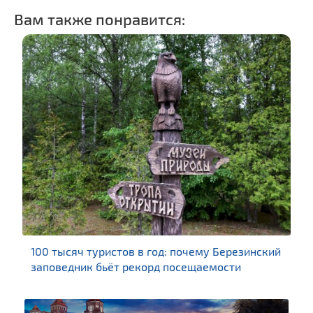
Вам также понравится:
 почему Березинский
История витебского трамвая: к
посещаемости
обогнал Москву и Санкт-Петерб