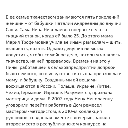
В ее семье ткачеством занимаются пять поколений
женщин – от бабушки Наталии Андреевны до внучки
Саши. Сама Нина Николаевна впервые села за
ткацкий станок, когда ей было 25. До этого мама
Мария Трофимовна учила ее иным ремеслам – шить,
вышивать, вязать. Однако девушка не могла
допустить, чтобы семейное дело, которым являлось
ткачество, на ней прервалось. Времени на это у
Нины, работавшей в сельхозпредприятии дояркой,
было немного, но в искусстве ткать она превзошла и
маму, и бабушку. Созданными ей вещами
восхищаются в России, Польше, Украине, Литве,
Чехии, Германии, Израиле. Разумеется, признана
мастерица и дома. В 2002 году Нину Николаевну
уговорили перейти работать в Дом ремесел
мастером-методистом, в 2010-м коллекция
рушников, созданная вместе с дочерью, заняла
второе место в республиканском конкурсе на