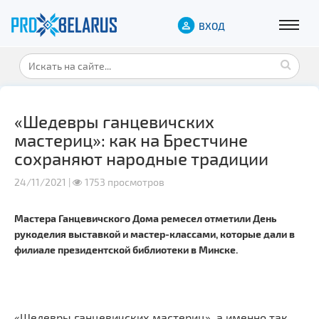
ВХОД
«Шедевры ганцевичских
мастериц»: как на Брестчине
сохраняют народные традиции
24/11/2021 |
1753 просмотров
Мастера Ганцевичского Дома ремесел отметили День
рукоделия выставкой и мастер-классами, которые дали в
филиале президентской библиотеки в Минске.
«Шедевры ганцевичских мастериц», а именно так