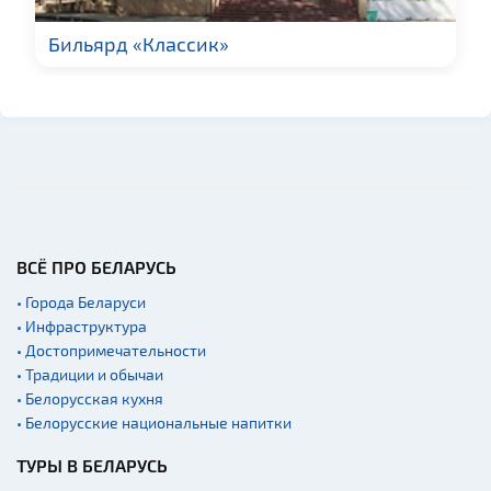
Мастер-классы
Квесты
Бильярд «Классик»
Новости
Спортинг-клубы и тиры
Родовые усадьбы
Памятники известным
людям
Монастыри
Часовни
ВСЁ ПРО БЕЛАРУСЬ
Национальные парки и
• Города Беларуси
заказники
• Инфраструктура
Концертные залы
• Достопримечательности
• Традиции и обычаи
Аэропорты
• Белорусская кухня
Железнодорожные
• Белорусские национальные напитки
вокзалы
Речной транспорт и
ТУРЫ В БЕЛАРУСЬ
причалы