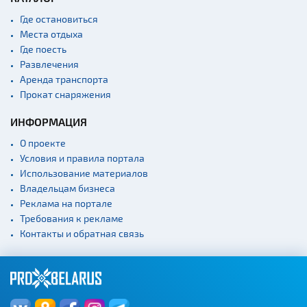
Памятники известным
Где остановиться
людям
Места отдыха
Кладбище
Где поесть
Монастыри
Развлечения
Аренда транспорта
Костелы
Прокат снаряжения
Культурные центры
ИНФОРМАЦИЯ
Театры
О проекте
Концертные залы
Условия и правила портала
Начало и окончание
Использование материалов
экскурсий: г. Минск
Владельцам бизнеса
Спортивные
Реклама на портале
сооружения
Требования к рекламе
Контакты и обратная связь
Веломаршруты
Аэропорты
Железнодорожные
вокзалы