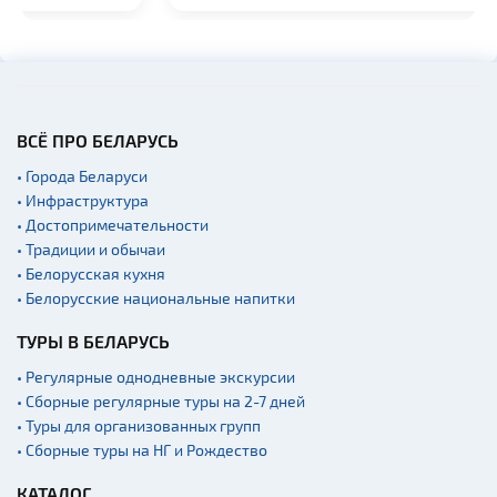
Церкви
Музеи
Галереи
Памятники природы
ВСЁ ПРО БЕЛАРУСЬ
Производства
• Города Беларуси
Военная история
• Инфраструктура
Мастер-классы
• Достопримечательности
• Традиции и обычаи
Квесты
• Белорусская кухня
Новости
• Белорусские национальные напитки
Спортинг-клубы и тиры
ТУРЫ В БЕЛАРУСЬ
Ратуши
• Регулярные однодневные экскурсии
Родовые усадьбы
• Сборные регулярные туры на 2-7 дней
• Туры для организованных групп
Садово-парковая
архитектура
• Сборные туры на НГ и Рождество
Памятники
КАТАЛОГ