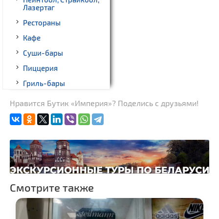
Лазертаг
Рестораны
Кафе
Суши-бары
Пиццерия
Гриль-бары
Кинотеатры
Нравится Бутик «Империя»? Поделись с друзьями!
Театры
Ночные клубы
Боулинг
Бильярд
Казино
Смотрите также
Торговые центры,
универмаги
Фирменные магазины,