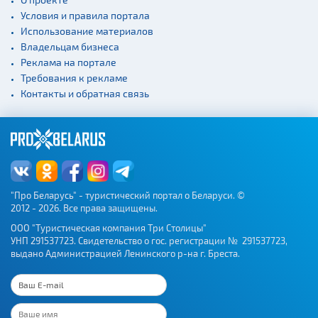
Концертные залы
Условия и правила портала
Начало и окончание
Использование материалов
экскурсий: г. Минск
Владельцам бизнеса
Спортивные
Реклама на портале
сооружения
Требования к рекламе
Контакты и обратная связь
Веломаршруты
Аэропорты
Железнодорожные
вокзалы
"Про Беларусь" - туристический портал о Беларуси. ©
2012 - 2026. Все права защищены.
ООО "Туристическая компания Три Столицы"
УНП 291537723. Свидетельство о гос. регистрации № 291537723,
выдано Администрацией Ленинского р-на г. Бреста.