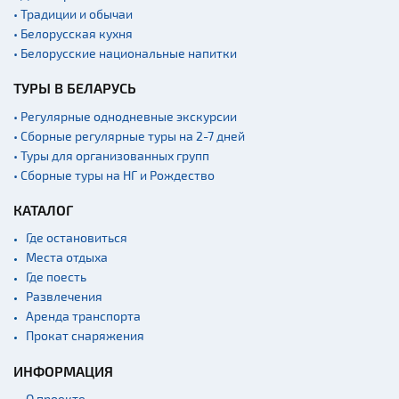
• Традиции и обычаи
Квесты
• Белорусская кухня
Новости
• Белорусские национальные напитки
Спортинг-клубы и тиры
ТУРЫ В БЕЛАРУСЬ
Ратуши
• Регулярные однодневные экскурсии
Родовые усадьбы
• Сборные регулярные туры на 2-7 дней
• Туры для организованных групп
Садово-парковая
архитектура
• Сборные туры на НГ и Рождество
Памятники
КАТАЛОГ
Памятники известным
Где остановиться
людям
Места отдыха
Кладбище
Где поесть
Монастыри
Развлечения
Аренда транспорта
Костелы
Прокат снаряжения
Культурные центры
ИНФОРМАЦИЯ
Театры
О проекте