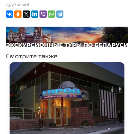
друзьями!
Торговые центры,
универмаги
Пассажирские
перевозки
Fast-food
Гражданская
архитектура
Смотрите также
Замки и дворцы
Церкви
Музеи
Галереи
Памятники природы
Производства
Мастер-классы
Квесты