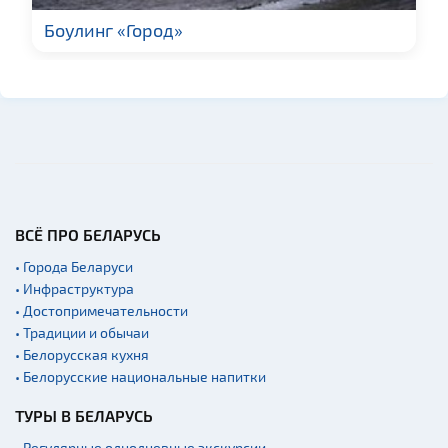
Новости
Боулинг «Город»
Спортинг-клубы и тиры
Родовые усадьбы
Памятники известным
людям
Монастыри
Часовни
Национальные парки и
заказники
ВСЁ ПРО БЕЛАРУСЬ
Концертные залы
• Города Беларуси
Аэропорты
• Инфраструктура
• Достопримечательности
Железнодорожные
вокзалы
• Традиции и обычаи
• Белорусская кухня
Речной транспорт и
причалы
• Белорусские национальные напитки
ТУРЫ В БЕЛАРУСЬ
• Регулярные однодневные экскурсии