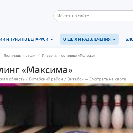
ИИ И ТУРЫ ПО БЕЛАРУСИ
ОТДЫХ И РАЗВЛЕЧЕНИЯ
БЛО
/
Гостиницы и отели
/ Плавучая гостиница «Полесье»
линг «Максима»
ская область
Витебский район
Витебск
—
Смотреть на карте