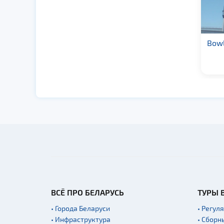
Боулинг «Золотой
Bowl
телёнок»
ВСЁ ПРО БЕЛАРУСЬ
ТУРЫ 
• Города Беларуси
• Регул
• Инфраструктура
• Сборн