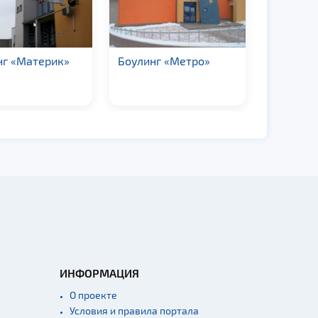
нг «Материк»
Боулинг «Метро»
Боулинг
«Madiso
ИНФОРМАЦИЯ
О проекте
Условия и правила портала