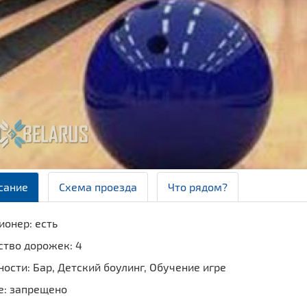
сание
Схема проезда
Что рядом?
онер: есть
ство дорожек: 4
ости: Бар, Детский боулинг, Обучение игре
е: запрещено