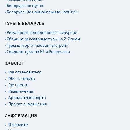
Начало и окончание
экскурсий: г. Минск
• Белорусская кухня
• Белорусские национальные напитки
Аэропорты
Железнодорожные
ТУРЫ В БЕЛАРУСЬ
вокзалы
• Регулярные однодневные экскурсии
• Сборные регулярные туры на 2-7 дней
• Туры для организованных групп
• Сборные туры на НГ и Рождество
КАТАЛОГ
Где остановиться
Места отдыха
Где поесть
Развлечения
Аренда транспорта
Прокат снаряжения
ИНФОРМАЦИЯ
О проекте