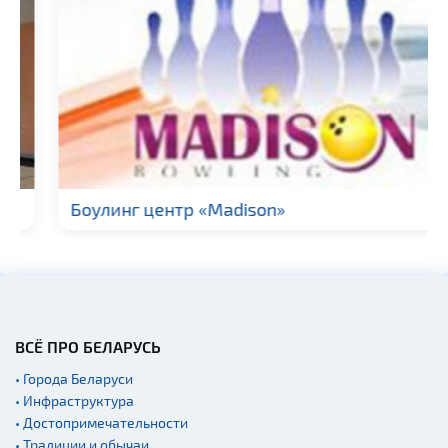
Галереи
Памятники природы
Производства
Военная история
Новости
Озера и водоемы
Родовые усадьбы
Боулинг центр «Madison»
Памятники
Кладбище
Костелы
Синагоги
ВСЁ ПРО БЕЛАРУСЬ
Кирхи
• Города Беларуси
Театры
• Инфраструктура
Концертные залы
• Достопримечательности
• Традиции и обычаи