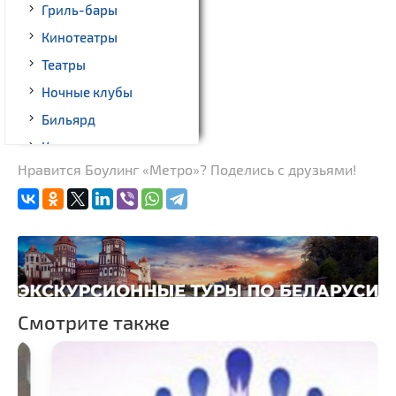
Гриль-бары
Кинотеатры
Театры
Ночные клубы
Бильярд
Казино
Нравится Боулинг «Метро»? Поделись с друзьями!
Торговые центры,
универмаги
Пассажирские
перевозки
Fast-food
Гражданская
архитектура
Смотрите также
Замки и дворцы
Церкви
Музеи