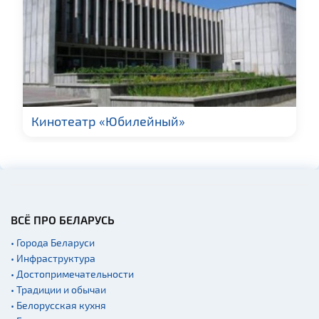
перевозки
Прокат спортивного и
туристического
снаряжения
Fast-food
Гражданская
архитектура
Кинотеатр «Юбилейный»
Церкви
Музеи
Галереи
Памятники природы
Производства
ВСЁ ПРО БЕЛАРУСЬ
Военная история
• Города Беларуси
Мастер-классы
• Инфраструктура
• Достопримечательности
Квесты
• Традиции и обычаи
Новости
• Белорусская кухня