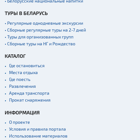
• Белорусские национальные напитки
Спортинг-клубы и тиры
Ратуши
ТУРЫ В БЕЛАРУСЬ
Родовые усадьбы
• Регулярные однодневные экскурсии
• Сборные регулярные туры на 2-7 дней
Садово-парковая
архитектура
• Туры для организованных групп
• Сборные туры на НГ и Рождество
Памятники
Памятники известным
КАТАЛОГ
людям
Где остановиться
Кладбище
Места отдыха
Монастыри
Где поесть
Развлечения
Костелы
Аренда транспорта
Культурные центры
Прокат снаряжения
Театры
ИНФОРМАЦИЯ
Концертные залы
О проекте
Начало и окончание
Условия и правила портала
экскурсий: г. Минск
Использование материалов