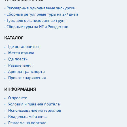
Садово-парковая
архитектура
• Регулярные однодневные экскурсии
• Сборные регулярные туры на 2-7 дней
Памятники
• Туры для организованных групп
Памятники известным
• Сборные туры на НГ и Рождество
людям
Кладбище
КАТАЛОГ
Монастыри
Где остановиться
Места отдыха
Костелы
Где поесть
Культурные центры
Развлечения
Аренда транспорта
Театры
Прокат снаряжения
Концертные залы
ИНФОРМАЦИЯ
Начало и окончание
экскурсий: г. Минск
О проекте
Спортивные
Условия и правила портала
сооружения
Использование материалов
Веломаршруты
Владельцам бизнеса
Реклама на портале
Аэропорты