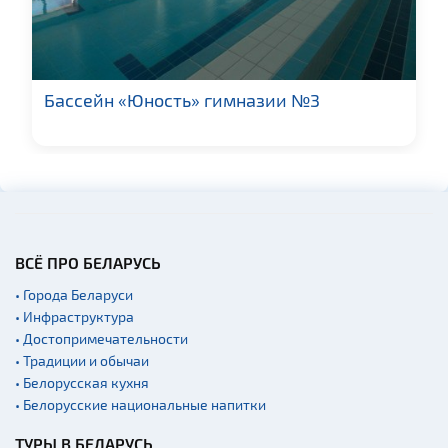
Fast-food
Гражданская
архитектура
Церкви
Бассейн «Юность» гимназии №3
Музеи
Галереи
Памятники природы
Производства
Военная история
ВСЁ ПРО БЕЛАРУСЬ
Мастер-классы
• Города Беларуси
Квесты
• Инфраструктура
Новости
• Достопримечательности
Спортинг-клубы и тиры
• Традиции и обычаи
• Белорусская кухня
Ратуши
• Белорусские национальные напитки
Родовые усадьбы
ТУРЫ В БЕЛАРУСЬ