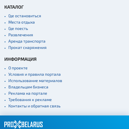
людям
КАТАЛОГ
Кладбище
Где остановиться
Монастыри
Места отдыха
Где поесть
Костелы
Развлечения
Культурные центры
Аренда транспорта
Прокат снаряжения
Театры
Концертные залы
ИНФОРМАЦИЯ
Начало и окончание
О проекте
экскурсий: г. Минск
Условия и правила портала
Спортивные
Использование материалов
сооружения
Владельцам бизнеса
Веломаршруты
Реклама на портале
Требования к рекламе
Аэропорты
Контакты и обратная связь
Железнодорожные
вокзалы