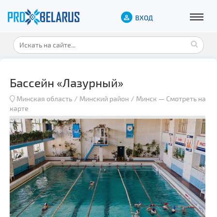
ВХОД
Бассейн «Лазурный»
Минская область
Минский район
Минск
—
Смотреть на
карте