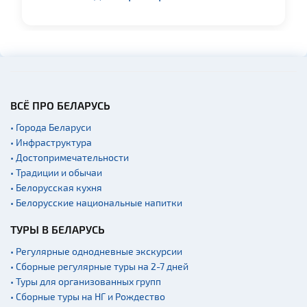
Музеи
Галереи
Памятники природы
Производства
Военная история
ВСЁ ПРО БЕЛАРУСЬ
Мастер-классы
• Города Беларуси
• Инфраструктура
Квесты
• Достопримечательности
Новости
• Традиции и обычаи
Спортинг-клубы и тиры
• Белорусская кухня
• Белорусские национальные напитки
Ратуши
ТУРЫ В БЕЛАРУСЬ
Родовые усадьбы
Садово-парковая
• Регулярные однодневные экскурсии
архитектура
• Сборные регулярные туры на 2-7 дней
• Туры для организованных групп
Памятники
• Сборные туры на НГ и Рождество
Памятники известным