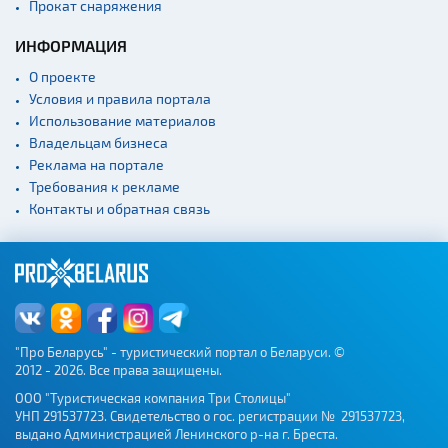
Прокат снаряжения
Театры
Концертные залы
ИНФОРМАЦИЯ
Начало и окончание
О проекте
экскурсий: г. Минск
Условия и правила портала
Спортивные
Использование материалов
сооружения
Владельцам бизнеса
Веломаршруты
Реклама на портале
Требования к рекламе
Аэропорты
Контакты и обратная связь
Железнодорожные
вокзалы
"Про Беларусь" - туристический портал о Беларуси. ©
2012 - 2026. Все права защищены.
ООО "Туристическая компания Три Столицы"
УНП 291537723. Свидетельство о гос. регистрации № 291537723,
выдано Администрацией Ленинского р-на г. Бреста.