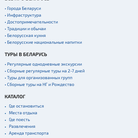
Мастер-классы
• Города Беларуси
• Инфраструктура
Квесты
• Достопримечательности
Новости
• Традиции и обычаи
Спортинг-клубы и тиры
• Белорусская кухня
• Белорусские национальные напитки
Ратуши
ТУРЫ В БЕЛАРУСЬ
Родовые усадьбы
Садово-парковая
• Регулярные однодневные экскурсии
архитектура
• Сборные регулярные туры на 2-7 дней
• Туры для организованных групп
Памятники
• Сборные туры на НГ и Рождество
Памятники известным
людям
КАТАЛОГ
Кладбище
Где остановиться
Монастыри
Места отдыха
Где поесть
Костелы
Развлечения
Культурные центры
Аренда транспорта