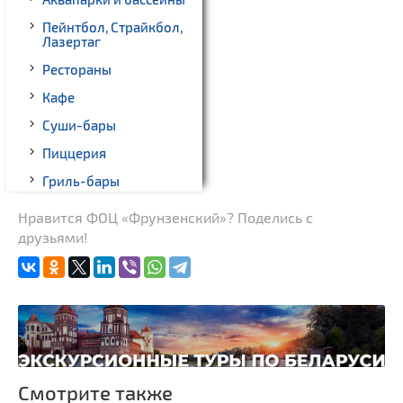
Пейнтбол, Страйкбол,
Лазертаг
Рестораны
Кафе
Суши-бары
Пиццерия
Гриль-бары
Кинотеатры
Нравится ФОЦ «Фрунзенский»? Поделись с
друзьями!
Театры
Ночные клубы
Боулинг
Бильярд
Казино
Торговые центры,
Смотрите также
универмаги