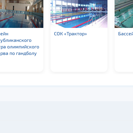
сейн
СОК «Трактор»
Бассе
публиканского
тра олимпийского
рва по гандболу