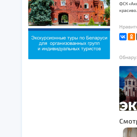
ФСК «Акв
красиво.
Нравит
Обнаруж
Смот