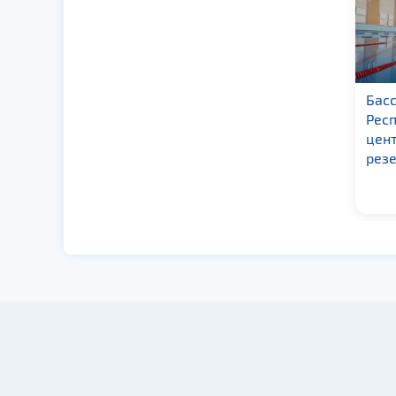
Бассейн «Янтарь»
Бас
Рес
цен
резе