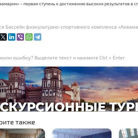
амарин» – первая ступень к достижению высоких результатов в сп
ся Бассейн физкультурно-спортивного комплекса «Аквама
или ошибку? Выделите текст и нажмите Ctrl + Enter
рите также