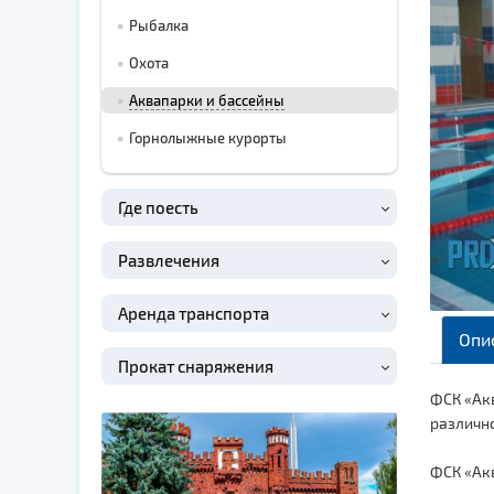
Рыбалка
Охота
Аквапарки и бассейны
Горнолыжные курорты
Где поесть
Развлечения
Аренда транспорта
Опи
Прокат снаряжения
ФСК «Ак
различно
ФСК «Ак