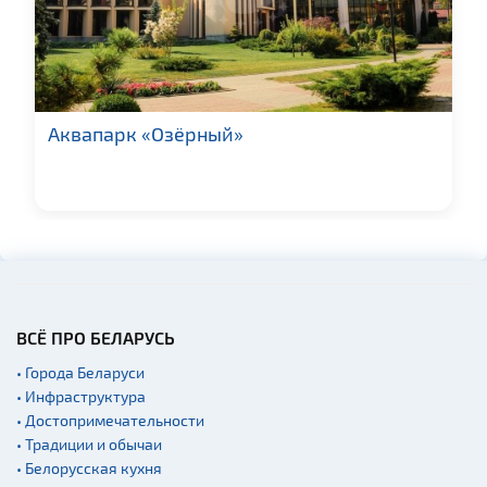
Новости
Ратуши
Памятники известным
людям
Аквапарк «Озёрный»
Кладбище
Монастыри
Костелы
Синагоги
Театры
Начало и окончание
экскурсий: г. Минск
ВСЁ ПРО БЕЛАРУСЬ
Аэропорты
• Города Беларуси
Железнодорожные
• Инфраструктура
вокзалы
• Достопримечательности
• Традиции и обычаи
• Белорусская кухня