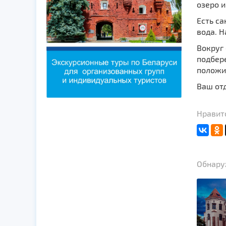
озеро и
Есть са
вода. Н
Вокруг 
подбере
положит
Ваш отд
Нравитс
Обнаруж