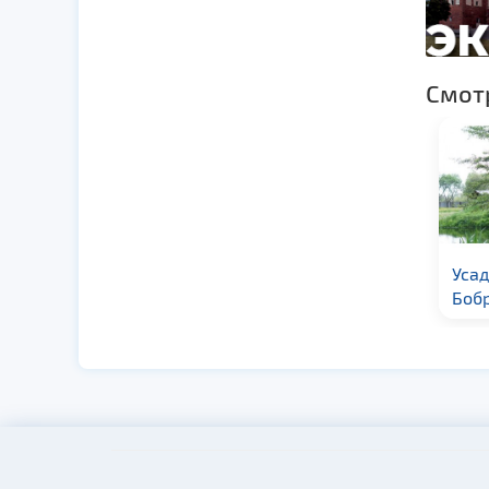
Смот
Усадьба «Медвежий
Усад
угол»
Боб