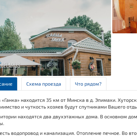
сание
Схема проезда
Что рядом?
 «Ганка» находится 35 км от Минска в д. Эпимахи. Хуторс
иимство и чуткость хозяев будут спутниками Вашего отды
ритории находятся два двухэтажных дома. В основном дом
ы.
есть водопровод и канализация. Отопление печное. Во вт