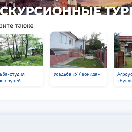
рите также
ьба-студия
Усадьба «У Леонида»
Агроу
ров ручей
«Бусл