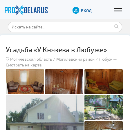
ВХОД
Усадьба «У Князева в Любуже»
Могилевская область
Могилевский район
Любуж
—
Смотреть на карте