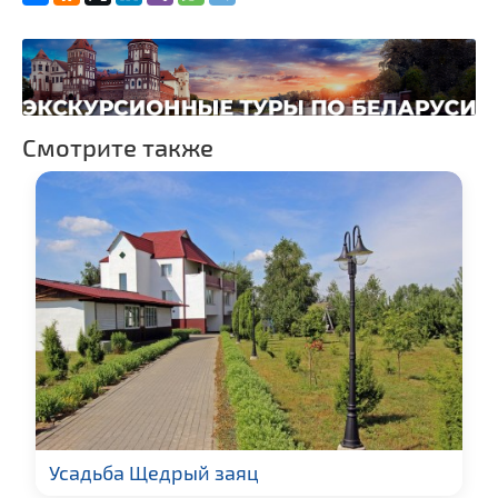
Гражданская
архитектура
Замки и дворцы
Церкви
Музеи
Смотрите также
Памятники природы
Производства
Военная история
Мастер-классы
Квесты
Новости
Ратуши
Родовые усадьбы
Памятники известным
людям
Усадьба Щедрый заяц
Монастыри