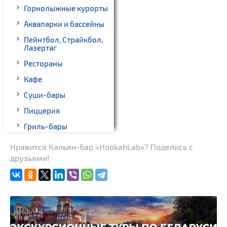
Горнолыжные курорты
Аквапарки и бассейны
Пейнтбол, Страйкбол,
Лазертаг
Рестораны
Кафе
Суши-бары
Пиццерия
Гриль-бары
Кинотеатры
Нравится Кальян-бар «HookahLab»? Поделись с
друзьями!
Театры
Ночные клубы
Боулинг
Бильярд
Казино