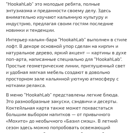
“HookahLab” это молодые ребята, полные
энтузиазма и преданности своему делу. Здесь
внимательно изучают кальянную культуру и
индустрию, предлагая своим гостям последние
новинки и тенденции.
Интерьер кальян-бара “HookahLab” выполнен в стиле
лофт. В декоре основной упор сделан на кирпич и
натуральное дерево, яркий акцент — картины в духе
поп-арта, написанные специально для “HookahLab”.
Простые геометрические линии, приглушенный свет
и удобная мягкая мебель создают в довольно
просторном зале кальянной уютную атмосферу с
нотками релакса.
В меню “HookahLab” представлены легкие блюда.
Это разнообразные закуски, сэндвичи и десерты.
Коктейльная карта также может похвастаться
большим выбором напитков — от привычного
«Мохито» до необычного «Базил смэш». В летний
сезон здесь можно попробовать освежающий