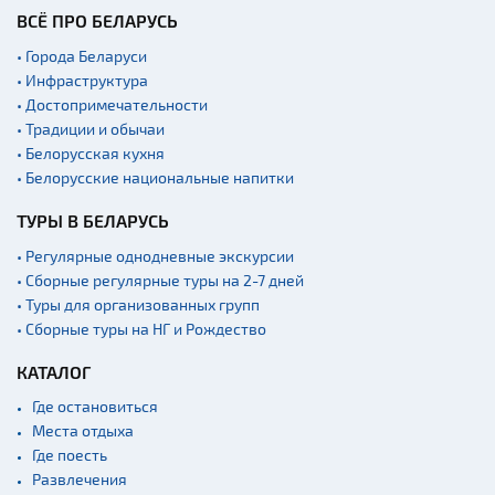
Производства
ВСЁ ПРО БЕЛАРУСЬ
Военная история
• Города Беларуси
Мастер-классы
• Инфраструктура
• Достопримечательности
Квесты
• Традиции и обычаи
Новости
• Белорусская кухня
• Белорусские национальные напитки
Спортинг-клубы и тиры
Ратуши
ТУРЫ В БЕЛАРУСЬ
Родовые усадьбы
• Регулярные однодневные экскурсии
• Сборные регулярные туры на 2-7 дней
Садово-парковая
архитектура
• Туры для организованных групп
• Сборные туры на НГ и Рождество
Памятники
Памятники известным
КАТАЛОГ
людям
Где остановиться
Кладбище
Места отдыха
Монастыри
Где поесть
Развлечения
Костелы