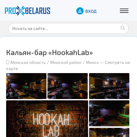
ВХОД
Кальян-бар «HookahLab»
Минская область
Минский район
Минск
—
Смотреть на
карте