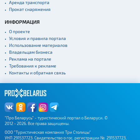
Аренда транспорта
Культурные центры
Прокат снаряжения
Театры
ИНФОРМАЦИЯ
Концертные залы
О проекте
Начало и окончание
Условия и правила портала
экскурсий: г. Минск
Использование материалов
Спортивные
Владельцам бизнеса
сооружения
Реклама на портале
Требования к рекламе
Веломаршруты
Контакты и обратная связь
Аэропорты
Железнодорожные
вокзалы
"Про Беларусь" - туристический портал о Беларуси. ©
2012 - 2026. Все права защищены.
ООО "Туристическая компания Три Столицы"
УНП 291537723. Свидетельство о гос. регистрации № 291537723,