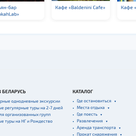
ьян-бар
Кафе «Baldenini Cafe»
Кафе 
okahLab»
В БЕЛАРУСЬ
КАТАЛОГ
Где остановиться
ярные однодневные экскурсии
Места отдыха
ые регулярные туры на 2-7 дней
Где поесть
для организованных групп
Развлечения
ые туры на НГ и Рождество
Аренда транспорта
Прокат снаряжения