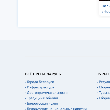
Кафе-бар «Saint
Кал
Jacques»
«Ho
ВСЁ ПРО БЕЛАРУСЬ
ТУРЫ 
• Города Беларуси
• Регул
• Инфраструктура
• Сборн
• Достопримечательности
• Туры 
• Традиции и обычаи
• Сборн
• Белорусская кухня
• Белорусские национальные напитки