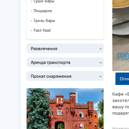
Суши-бары
Пиццерия
Гриль-бары
Fast-food
Развлечения
Аренда транспорта
Прокат снаряжения
Опи
Кафе «
захоте
вашу п
подаря
Нравитс