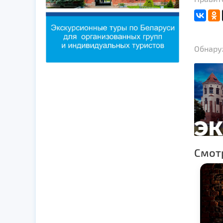
Обнаруж
Смот