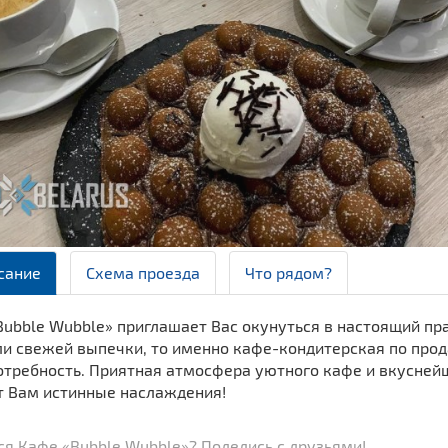
сание
Схема проезда
Что рядом?
Bubble Wubble» приглашает Вас окунуться в настоящий пр
ли свежей выпечки, то именно кафе-кондитерская по про
отребность. Приятная атмосфера уютного кафе и вкусней
т Вам истинные наслаждения!
я Кафе «Bubble Wubble»? Поделись с друзьями!