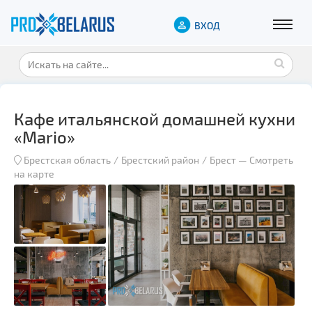
ВХОД
Кафе итальянской домашней кухни
«Mario»
Брестская область
Брестский район
Брест
—
Смотреть
на карте