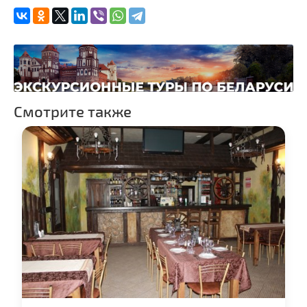
Торговые центры,
универмаги
Пассажирские
перевозки
Гражданская
архитектура
Церкви
Смотрите также
Музеи
Галереи
Памятники природы
Производства
Военная история
Мастер-классы
Квесты
Новости
Спортинг-клубы и тиры