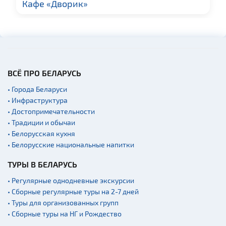
Кафе «Дворик»
Памятники
Памятники известным
людям
Кладбище
Костелы
ВСЁ ПРО БЕЛАРУСЬ
Национальные парки и
заказники
• Города Беларуси
Концертные залы
• Инфраструктура
• Достопримечательности
Начало и окончание
экскурсий: г. Минск
• Традиции и обычаи
• Белорусская кухня
Спортивные
• Белорусские национальные напитки
сооружения
Аэропорты
ТУРЫ В БЕЛАРУСЬ
Железнодорожные
• Регулярные однодневные экскурсии
вокзалы
• Сборные регулярные туры на 2-7 дней
Речной транспорт и
• Туры для организованных групп
причалы
• Сборные туры на НГ и Рождество