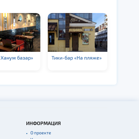
«Ханум базар»
Тики-бар «На пляже»
Кафе «К
ИНФОРМАЦИЯ
О проекте