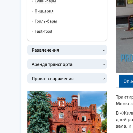
Суши-бары
Пиццерия
Гриль-бары
Fast-food
Развлечения
Аренда транспорта
Прокат снаряжения
Опи
Тракти
Меню за
В «Жил
дней р
зала, и