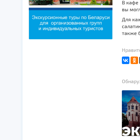
В кафе
вы мог
Для каж
салатик
также 
Нравит
Обнаруж