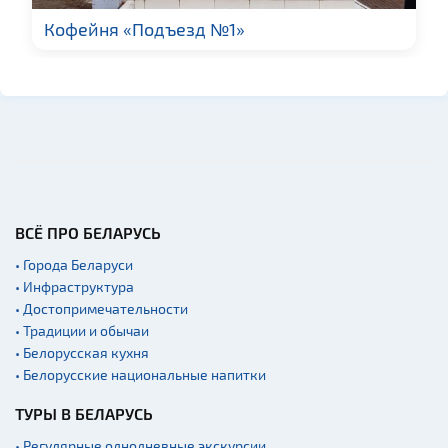
Спортинг-клубы и тиры
Кофейня «Подъезд №1»
Памятники
Памятники известным
людям
Кладбище
Костелы
Национальные парки и
заказники
ВСЁ ПРО БЕЛАРУСЬ
Концертные залы
• Города Беларуси
Начало и окончание
экскурсий: г. Минск
• Инфраструктура
• Достопримечательности
Спортивные
• Традиции и обычаи
сооружения
• Белорусская кухня
Аэропорты
• Белорусские национальные напитки
Железнодорожные
вокзалы
ТУРЫ В БЕЛАРУСЬ
Речной транспорт и
• Регулярные однодневные экскурсии