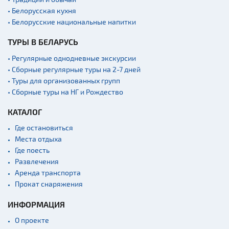
Концертные залы
• Белорусская кухня
Аэропорты
• Белорусские национальные напитки
Железнодорожные
ТУРЫ В БЕЛАРУСЬ
вокзалы
• Регулярные однодневные экскурсии
Речной транспорт и
причалы
• Сборные регулярные туры на 2-7 дней
• Туры для организованных групп
• Сборные туры на НГ и Рождество
КАТАЛОГ
Где остановиться
Места отдыха
Где поесть
Развлечения
Аренда транспорта
Прокат снаряжения
ИНФОРМАЦИЯ
О проекте