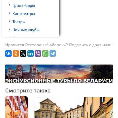
Гриль-бары
Кинотеатры
Театры
Ночные клубы
Боулинг
Нравится Ресторан «Чабарок»? Поделись с друзьями!
Бильярд
Казино
Торговые центры,
универмаги
Пассажирские
перевозки
Fast-food
Смотрите также
Гражданская
архитектура
Замки и дворцы
Церкви