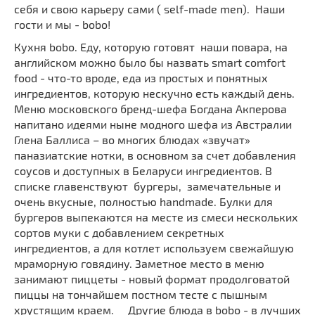
себя и свою карьеру сами ( self-made men). Наши
гости и мы - bobo!
Кухня bobo. Еду, которую готовят наши повара, на
английском можно было бы назвать smart comfort
food - что-то вроде, еда из простых и понятных
ингредиентов, которую нескучно есть каждый день.
Меню московского бренд-шефа Богдана Акперова
напитано идеями ныне модного шефа из Австралии
Глена Баллиса – во многих блюдах «звучат»
паназиатские нотки, в основном за счет добавления
соусов и доступных в Беларуси ингредиентов. В
списке главенствуют бургеры, замечательные и
очень вкусные, полностью handmade. Булки для
бургеров выпекаются на месте из смеси нескольких
сортов муки с добавлением секретных
ингредиентов, а для котлет используем свежайшую
мраморную говядину. Заметное место в меню
занимают пиццеты - новый формат продолговатой
пиццы на тончайшем постном тесте с пышным
хрустящим краем. Другие блюда в bobo - в лучших