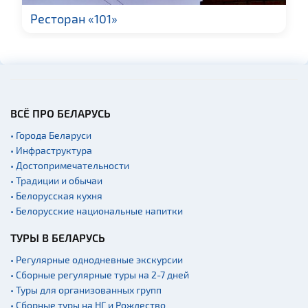
Гражданская
архитектура
Ресторан «101»
Церкви
Музеи
Галереи
Памятники природы
ВСЁ ПРО БЕЛАРУСЬ
Производства
• Города Беларуси
Военная история
• Инфраструктура
Мастер-классы
• Достопримечательности
• Традиции и обычаи
Квесты
• Белорусская кухня
Новости
• Белорусские национальные напитки
Спортинг-клубы и тиры
ТУРЫ В БЕЛАРУСЬ
Ратуши
• Регулярные однодневные экскурсии
Родовые усадьбы
• Сборные регулярные туры на 2-7 дней
• Туры для организованных групп
Садово-парковая
архитектура
• Сборные туры на НГ и Рождество