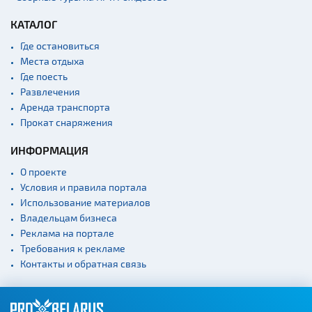
Памятники
КАТАЛОГ
Памятники известным
Где остановиться
людям
Места отдыха
Кладбище
Где поесть
Монастыри
Развлечения
Аренда транспорта
Костелы
Прокат снаряжения
Культурные центры
ИНФОРМАЦИЯ
Театры
О проекте
Концертные залы
Условия и правила портала
Начало и окончание
Использование материалов
экскурсий: г. Минск
Владельцам бизнеса
Спортивные
Реклама на портале
сооружения
Требования к рекламе
Контакты и обратная связь
Веломаршруты
Аэропорты
Железнодорожные