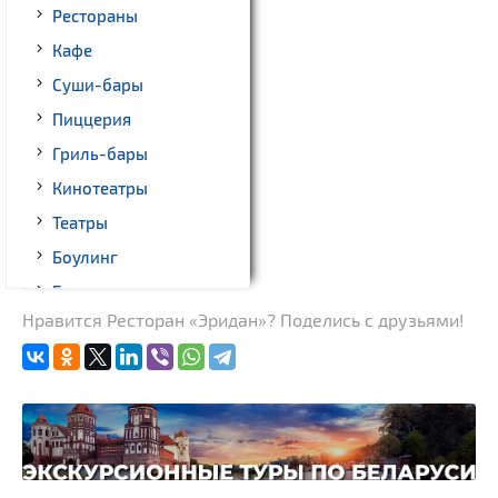
Рестораны
Кафе
Суши-бары
Пиццерия
Гриль-бары
Кинотеатры
Театры
Боулинг
Бильярд
Нравится Ресторан «Эридан»? Поделись с друзьями!
Казино
Торговые центры,
универмаги
Прокат авто
Fast-food
Гражданская