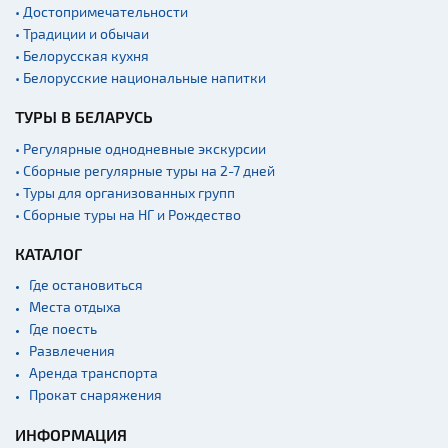
Новости
• Достопримечательности
• Традиции и обычаи
Спортинг-клубы и тиры
• Белорусская кухня
Ратуши
• Белорусские национальные напитки
Родовые усадьбы
ТУРЫ В БЕЛАРУСЬ
Садово-парковая
архитектура
• Регулярные однодневные экскурсии
• Сборные регулярные туры на 2-7 дней
Памятники
• Туры для организованных групп
Памятники известным
• Сборные туры на НГ и Рождество
людям
КАТАЛОГ
Кладбище
Монастыри
Где остановиться
Места отдыха
Костелы
Где поесть
Культурные центры
Развлечения
Аренда транспорта
Театры
Прокат снаряжения
Концертные залы
ИНФОРМАЦИЯ
Начало и окончание