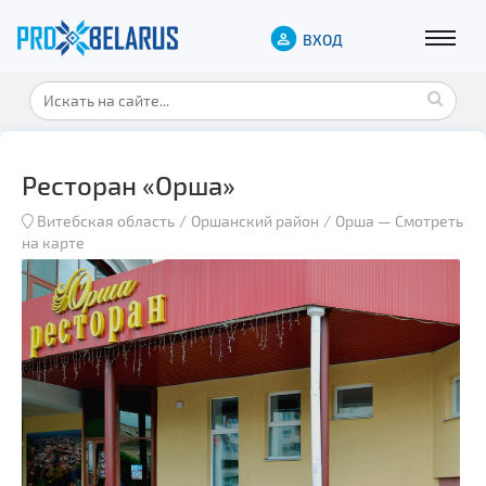
ВХОД
Ресторан «Орша»
Витебская область
Оршанский район
Орша
—
Смотреть
на карте