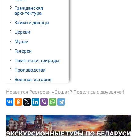
Гражданская
архитектура
Замки и дворцы
Церкви
Музеи
Галереи
Памятники природы
Производства
Военная история
Памятники
Нравится Ресторан «Орша»? Поделись с друзьями!
Памятники известным
людям
Костелы
Железнодорожные
вокзалы