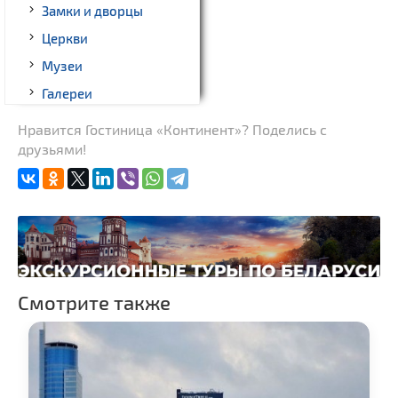
Замки и дворцы
Церкви
Музеи
Галереи
Памятники природы
Нравится Гостиница «Континент»? Поделись с
друзьями!
Производства
Новости
Родовые усадьбы
Костелы
Национальные парки и
заказники
Смотрите также