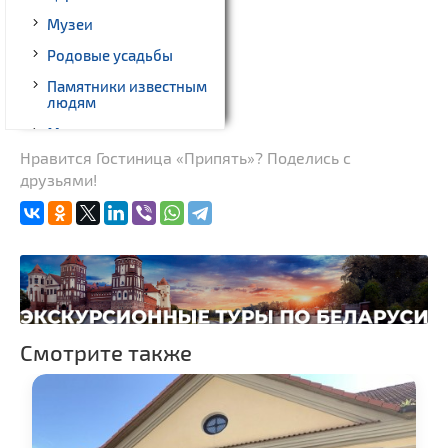
Музеи
Родовые усадьбы
Памятники известным
людям
Монастыри
Нравится Гостиница «Припять»? Поделись с
Костелы
друзьями!
Национальные парки и
заказники
Смотрите также