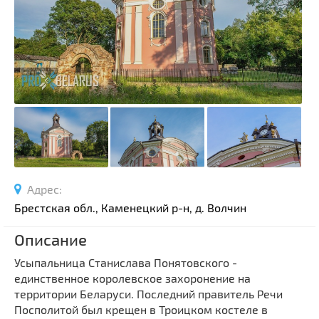
Спортивные сооружения
Производства
Ратуши
Родовые усадьбы
Садово-парковая архитектура
Национальные парки и заказники
Озера и водоемы
Памятники
Памятники археологии
Адрес:
Памятники геодезии
Выберите область
Брестская обл., Каменецкий р-н, д. Волчин
Памятники природы
Выберите район
Описание
Памятники известным людям
Усыпальница Станислава Понятовского -
Выберите населенный пункт
Церкви
единственное королевское захоронение на
Монастыри
территории Беларуси. Последний правитель Речи
Костелы
Посполитой был крещен в Троицком костеле в