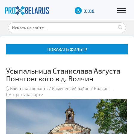
ВХОД
ПОКАЗАТЬ ФИЛЬТР
Усыпальница Станислава Августа
Понятовского в д. Волчин
Брестская область
Каменецкий район
Волчин
—
Смотреть на карте
Музеи
Замки и дворцы
Военная история
Гражданская архитектура