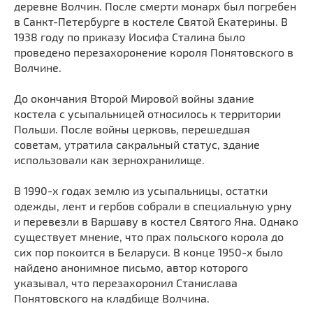
деревне Волчин. После смерти монарх был погребен
Мечети
Выберите направление
в Санкт-Петербурге в костеле Святой Екатерины. В
Синагоги
1938 году по приказу Иосифа Сталина было
Часовни
проведено перезахоронение короля Понятовского в
Волчине.
Кирхи
Кладбище
До окончания Второй Мировой войны здание
костела с усыпальницей относилось к территории
Культурные центры
Польши. После войны церковь, перешедшая
Театры
советам, утратила сакральный статус, здание
Галереи
использовали как зернохранилище.
Концертные залы
В 1990-х годах землю из усыпальницы, остатки
одежды, лент и гербов собрали в специальную урну
и перевезли в Варшаву в костел Святого Яна. Однако
существует мнение, что прах польского корола до
сих пор покоится в Беларуси. В конце 1950-х было
найдено анонимное письмо, автор которого
указывал, что перезахоронил Станислава
Понятовского на кладбище Волчина.