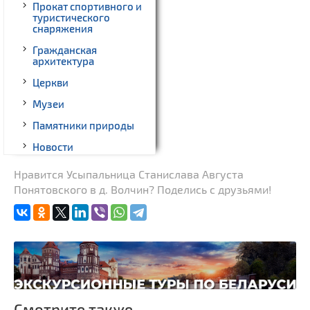
Прокат спортивного и
туристического
снаряжения
Гражданская
архитектура
Церкви
Музеи
Памятники природы
Новости
Родовые усадьбы
Нравится Усыпальница Станислава Августа
Понятовского в д. Волчин? Поделись с друзьями!
Памятники известным
людям
Монастыри
Костелы
Часовни
Национальные парки и
заказники
Смотрите также