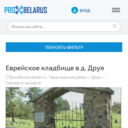
ВХОД
ПОКАЗАТЬ ФИЛЬТР
Еврейское кладбище в д. Друя
Витебская область
Браславский район
Друя
—
Смотреть на карте
Музеи
Замки и дворцы
Военная история
Гражданская архитектура