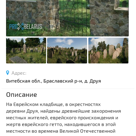
Спортивные сооружения
Производства
Ратуши
Родовые усадьбы
Садово-парковая архитектура
Национальные парки и заказники
Озера и водоемы
Памятники
Адрес:
Памятники археологии
Витебская обл., Браславский р-н, д. Друя
Памятники геодезии
Выберите область
Описание
Памятники природы
Выберите район
Памятники известным людям
На Еврейском кладбище, в окрестностях
деревни
Друя,
найдены древнейшие захоронения
Выберите населенный пункт
Церкви
местных жителей, еврейского происхождения и
Монастыри
жертв еврейского гетто, находившегося в этой
местности во времена Великой Отечественной
Костелы