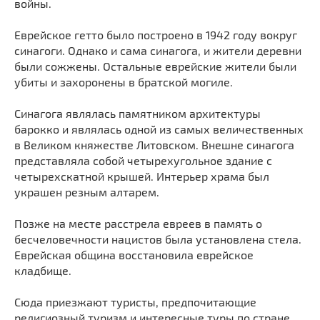
войны.
Мечети
Выберите направление
Синагоги
Еврейское гетто было построено в 1942 году вокруг
синагоги. Однако и сама синагога, и жители деревни
Часовни
были сожжены. Остальные еврейские жители были
Кирхи
убиты и захоронены в братской могиле.
Кладбище
Синагога являлась памятником архитектуры
Культурные центры
барокко и являлась одной из самых величественных
Театры
в Великом княжестве Литовском. Внешне синагога
Галереи
представляла собой четырехугольное здание с
четырехскатной крышей. Интерьер храма был
Концертные залы
украшен резным алтарем.
Позже на месте расстрела евреев в память о
бесчеловечности нацистов была установлена стела.
Еврейская община восстановила еврейское
кладбище.
Сюда приезжают туристы, предпочитающие
религиозный туризм и интересные туры по стране.