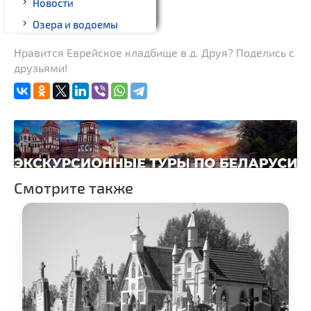
Новости
Озера и водоемы
Родовые усадьбы
Нравится Еврейское кладбище в д. Друя? Поделись с
друзьями!
Памятники археологии
Памятники известным
людям
Костелы
Часовни
Национальные парки и
заказники
Смотрите также