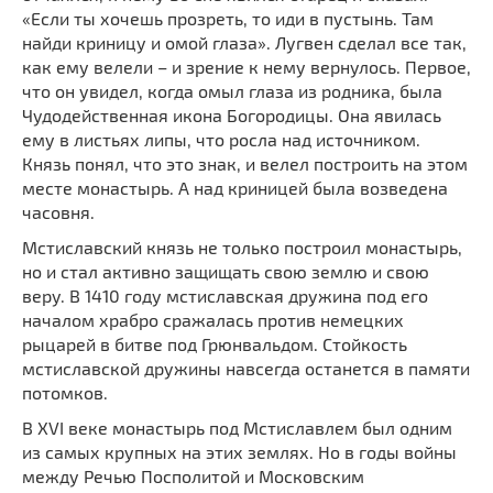
Мечети
«Если ты хочешь прозреть, то иди в пустынь. Там
Выберите направление
найди криницу и омой глаза». Лугвен сделал все так,
Синагоги
как ему велели – и зрение к нему вернулось. Первое,
Часовни
что он увидел, когда омыл глаза из родника, была
Кирхи
Чудодейственная икона Богородицы. Она явилась
ему в листьях липы, что росла над источником.
Кладбище
Князь понял, что это знак, и велел построить на этом
Культурные центры
месте монастырь. А над криницей была возведена
часовня.
Театры
Галереи
Мстиславский князь не только построил монастырь,
но и стал активно защищать свою землю и свою
Концертные залы
веру. В 1410 году мстиславская дружина под его
началом храбро сражалась против немецких
рыцарей в битве под Грюнвальдом. Стойкость
мстиславской дружины навсегда останется в памяти
потомков.
В XVI веке монастырь под Мстиславлем был одним
из самых крупных на этих землях. Но в годы войны
между Речью Посполитой и Московским