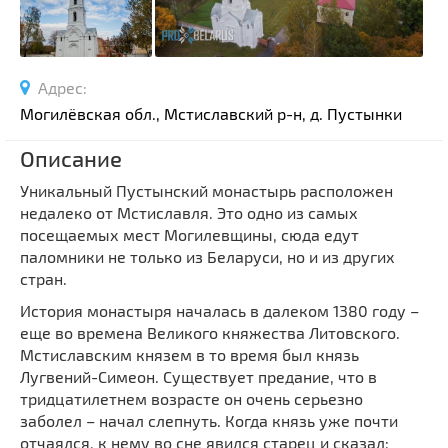
Спортивные сооружения
Производства
Ратуши
Адрес:
Родовые усадьбы
Могилёвская обл., Мстиславский р-н, д. Пустынки
Садово-парковая архитектура
Описание
Национальные парки и заказники
Уникальный Пустынский монастырь расположен
Озера и водоемы
недалеко от Мстиславля. Это одно из самых
Памятники
посещаемых мест Могилевщины, сюда едут
Памятники археологии
паломники не только из Беларуси, но и из других
стран.
Памятники геодезии
Выберите область
История монастыря началась в далеком 1380 году –
Памятники природы
Выберите район
еще во времена Великого княжества Литовского.
Памятники известным людям
Мстиславским князем в то время был князь
Выберите населенный пункт
Церкви
Лугвений-Симеон. Существует предание, что в
тридцатилетнем возрасте он очень серьезно
Монастыри
заболел – начал слепнуть. Когда князь уже почти
Костелы
отчаялся, к нему во сне явился старец и сказал: