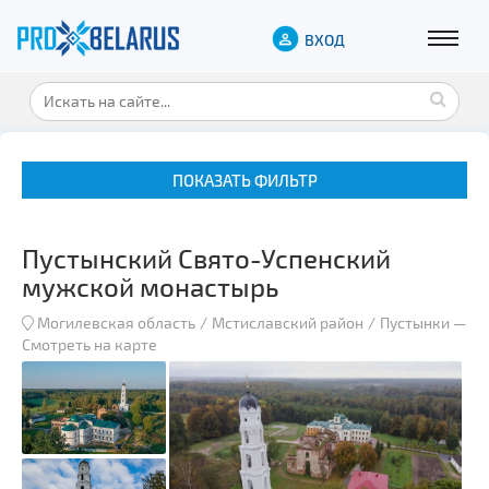
ВХОД
ПОКАЗАТЬ ФИЛЬТР
Пустынский Свято-Успенский
мужской монастырь
Могилевская область
Мстиславский район
Пустынки
—
Смотреть на карте
Музеи
Замки и дворцы
Военная история
Гражданская архитектура