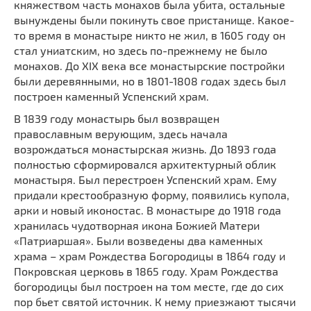
княжеством часть монахов была убита, остальные
вынуждены были покинуть свое пристанище. Какое-
то время в монастыре никто не жил, в 1605 году он
стал униатским, но здесь по-прежнему не было
монахов. До XIX века все монастырские постройки
были деревянными, но в 1801-1808 годах здесь был
построен каменный Успенский храм.
В 1839 году монастырь был возвращен
православным верующим, здесь начала
возрождаться монастырская жизнь. До 1893 года
полностью сформировался архитектурный облик
монастыря. Был перестроен Успенский храм. Ему
придали крестообразную форму, появились купола,
арки и новый иконостас. В монастыре до 1918 года
хранилась чудотворная икона Божией Матери
«Патриаршая». Были возведены два каменных
храма – храм Рождества Богородицы в 1864 году и
Покровская церковь в 1865 году. Храм Рождества
богородицы был построен на том месте, где до сих
пор бьет святой источник. К нему приезжают тысячи