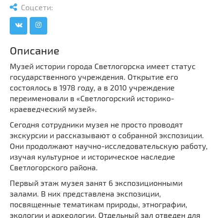
Мечети
Соцсети:
Выберите направление
Синагоги
Часовни
Описание
Кирхи
Кладбище
Музей истории города Светлогорска имеет статус
государственного учреждения. Открытие его
Культурные центры
состоялось в 1978 году, а в 2010 учреждение
Театры
переименовали в «Светлогорский историко-
краеведческий музей».
Галереи
Концертные залы
Сегодня сотрудники музея не просто проводят
экскурсии и рассказывают о собранной экспозиции.
Они продолжают научно-исследовательскую работу,
изучая культурное и историческое наследие
Светлогорского района.
Первый этаж музея занят 6 экспозиционными
залами. В них представлена экспозиции,
посвященные тематикам природы, этнографии,
экологии и археологии. Отдельный зал отведен для