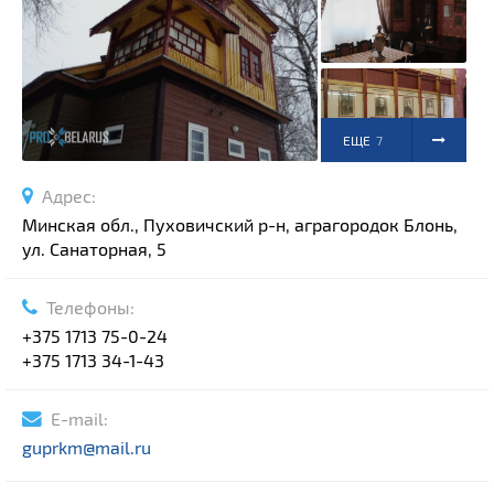
Спортивные сооружения
Производства
Ратуши
Родовые усадьбы
ЕЩЕ
7
Садово-парковая архитектура
Национальные парки и заказники
ФОТО
Адрес:
Озера и водоемы
Минская обл., Пуховичский р-н, аграгородок Блонь,
Памятники
ул. Санаторная, 5
Памятники археологии
Телефоны:
Памятники геодезии
Выберите область
+375 1713 75-0-24
Памятники природы
+375 1713 34-1-43
Выберите район
Памятники известным людям
Выберите населенный пункт
Церкви
E-mail:
Монастыри
guprkm@mail.ru
Костелы