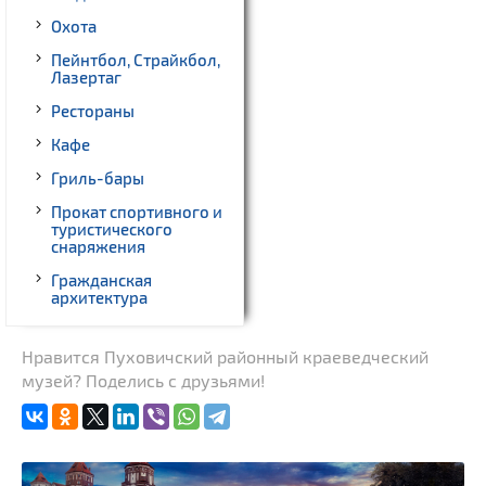
Охота
Пейнтбол, Страйкбол,
Лазертаг
Рестораны
Кафе
Гриль-бары
Прокат спортивного и
туристического
снаряжения
Гражданская
архитектура
Музеи
Нравится Пуховичский районный краеведческий
Памятники природы
музей? Поделись с друзьями!
Квесты
Национальные парки и
заказники
Начало и окончание