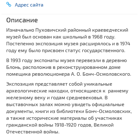
Мечети
Адрес сайта
Выберите направление
Синагоги
Описание
Часовни
Изначально Пуховичский районный краеведческий
Кирхи
музей был основан как школьный в 1968 году.
Кладбище
Постепенно экспозиция музея расширялось и в 1974
году ему было присвоен статус государственного.
Культурные центры
В 1993 году экспонаты музея перевезли в деревню
Театры
Блонь, расположив в реконструированном доме
Галереи
помещика революционера А. О. Бонч-Осмоловского.
Концертные залы
Экспозиция представляет собой уникальные
археологические находки, относящиеся к раннему
железному веку и годам средневековья. В
выставочных залах можно увидеть официальные
документы, книги из библиотеки Бонч-Осмоловских,
а также исторические материалы об участниках
гражданской войны 1918-1920 годов, Великой
Отечественной войны.