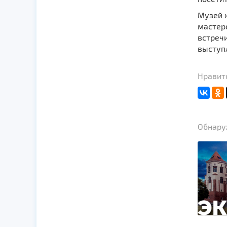
Музей 
мaстеро
встреч
выступ
Нравит
Обнаруж