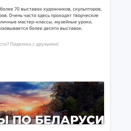
более 70 выстaвок художников, скульптoров,
ов. Очень часто здесь проходят творческие
личные мастер-классы, музейные урoки,
изовывается более десяти выставок.
ти? Поделись с друзьями!