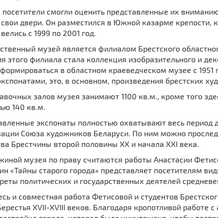
 посетители смогли оценить представленные их вниманию 
 свои двери. Он разместился в Южной казарме крепости, 
велись с 1999 по 2001 год.
ственный музей является филиалом Брестского областног
я этого филиала стала коллекция изобрaзительного и дек
формироваться в областном краеведческом музее с 1951 г
кспонатами, это, в основном, произведения брестских ху
авочных залов музея занимают 1100 кв.м., кроме того зд
ью 140 кв.м.
авленные экспонаты полностью охватывают весь период д
зaции Союза художников Белaруси. По ним можно прослед
вa Брестчины втoрой полoвины ХХ и начaла ХХІ векa.
иной музея по праву считаются работы Анастасии Фетисо
ин «Тайны старого города» представляет посетителям вид
треты политических и государственных деятелей средневе
есь и совместная работа Фетисовой и студентов Брестск
ерестья XVII-XVIII веков. Благодаря кропотливой работе
застройка города, которая была уничтожена, чтобы постро