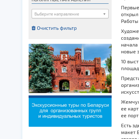
Костелы
Первые
Мечети
открыл
Выберите направление
Работы 
Синагоги
Очистить фильтр
Художе
Часовни
создани
Кирхи
начала 
Кладбище
новые э
Культурные центры
10 выст
площад
Театры
Предст
Галереи
органи
Концертные залы
искусст
Жемчуж
ее карт
ее пор
Есть зд
макет Б
старая 