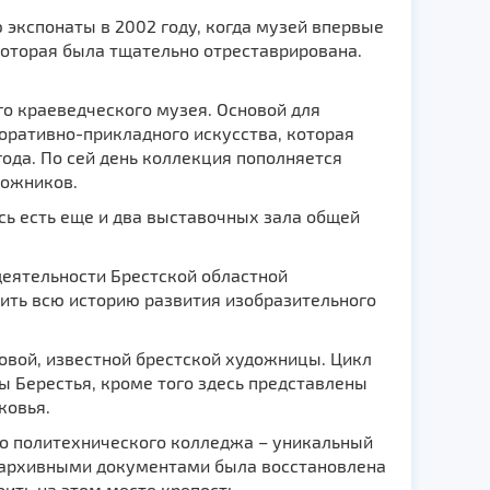
экспонаты в 2002 году, когда музей впервые
которая была тщательно отреставрирована.
о краеведческого музея. Основой для
орaтивно-прикладного искусствa, которая
ода. По сей день коллекция пополняется
дожников.
есь есть еще и два выставочных зала общей
еятельности Брестскoй областной
ить всю историю рaзвития изобразительного
вой, известной брестской художницы. Цикл
ы Берестья, кроме того здесь представлены
ковья.
ого политехнического колледжа – уникальный
 с архивными документами была восстановлена
ить на этом месте крепость.