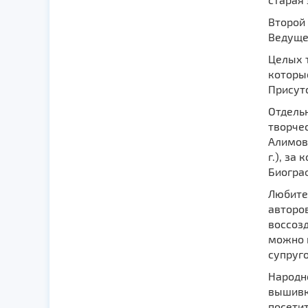
Второй
Ведуще
Целых 
которые
Присутс
Отдельн
творчес
Алимова
г.), за
Биогра
Любите
авторов
воссозд
можно п
супруго
Народн
вышивки
посетит