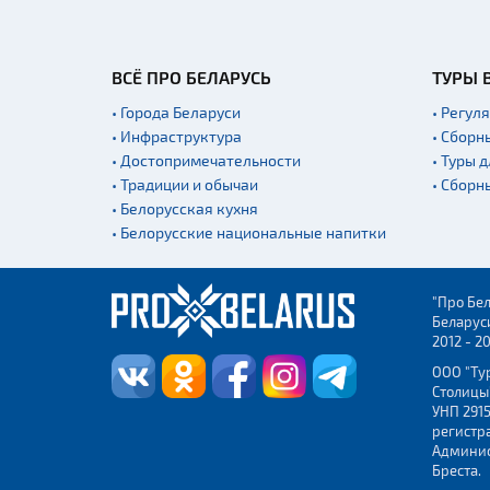
ВСЁ ПРО БЕЛАРУСЬ
ТУРЫ 
• Города Беларуси
• Регул
• Инфраструктура
• Сборн
• Достопримечательности
• Туры 
• Традиции и обычаи
• Сборн
• Белорусская кухня
• Белорусские национальные напитки
"Про Бел
Беларус
2012 - 2
ООО "Ту
Столицы
УНП 2915
регистр
Админис
Бреста.