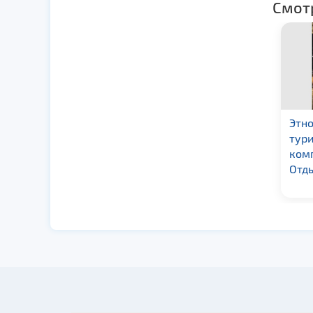
Смот
Парк-музей
Этн
интерактивной
тур
истории «Великое
ком
княжество Сула»
Отд