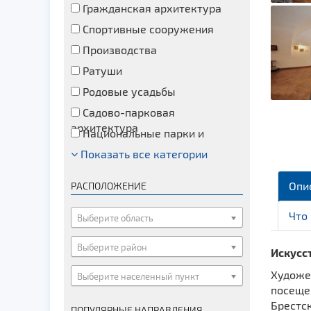
Гражданская архитектура
Спортивные сооружения
Производства
Ратуши
Родовые усадьбы
Садово-парковая
архитектура
Национальные парки и
заказники
Показать все категории
Озера и водоемы
Памятники
Опи
РАСПОЛОЖЕНИЕ
Памятники археологии
Что
Памятники геодезии
Выберите область
Памятники природы
Выберите район
Искусст
Памятники известным людям
Художе
Выберите населенный пункт
Церкви
посеще
Монастыри
Брестск
ПОПУЛЯРНЫЕ НАПРАВЛЕНИЯ