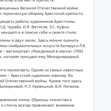
священных Великой Отечественной войне.
 героическую оборону Брестской крепости.
 увидеть работы художников Брестчины,
.Д. Чурабо, И.Я. Фетисов, Э.С. Куфко.
аходятся в поиске себя и своего стиля.
влены в двух залах. Здесь можно оценить
емии изобразительных искусств Беларуси Л.Б.
а – aвтопортрет «Рожденный в маске» (1992
ве», которое присудил ему Международный
что посмотреть. Одним из самых известных
ьмич – брестский художник-ювелир. Он
ой Отечественной войны. Кроме того здесь
ыморковой, Н.Э. Кривицкой, В.И. Логвина,
дивление полно. Образцы ткачества и
у и стеклу всегда привлекают внимание