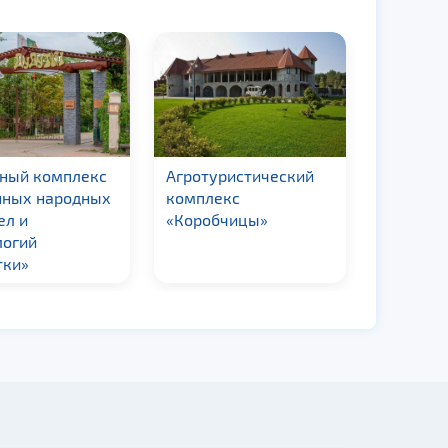
ный комплекс
Агротуристический
Музей К
нных народных
комплекс
в д. Том
ел и
«Коробчицы»
логий
тки»