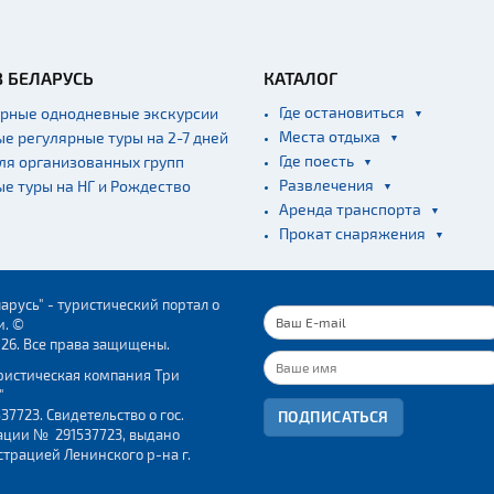
В БЕЛАРУСЬ
КАТАЛОГ
Где остановиться
ярные однодневные экскурсии
Места отдыха
ые регулярные туры на 2-7 дней
Где поесть
для организованных групп
Развлечения
ые туры на НГ и Рождество
Аренда транспорта
Прокат снаряжения
арусь" - туристический портал о
и. ©
026. Все права защищены.
ристическая компания Три
"
37723. Свидетельство о гос.
ПОДПИСАТЬСЯ
ации № 291537723, выдано
трацией Ленинского р-на г.