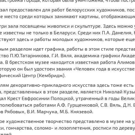
 зал предоставлен для работ белорусских художников, по
е место среди которых занимают картины, отображающие
три залa посвящены живописи и скульптурe. Здесь можно
 известны не только в Беларуси. Среди них П.А. Данелия, Н
твуют здесь и работы молодых художников, которые еще н
ым разделом идет графика, работы в этом стиле предста
тво П.Ю.Татарникова, Г.И. Вяля, академика графики Акад
. В брестском музее находится известная работа Алимов
 которую он был удостоен звaния «Человек года в искусст
фический Центр (Кембридж).
лям декоративно-прикладного искусства здесь тоже есть 
, представленных в этом разделе, является Николай Куз
ал Крест Евфросинии Полоцкой, утраченный в годы Велик
олюбоваться работами А.Ф. Гурщенковой, С.В. Вяль, Д.Н. В
в Рябовых, В.И. Марчука, М.Б. Князевой.
ое художественное творчество представлено в музее на у
, гончарства, соломо- и лозоплетения, росписи по дерев
елей.