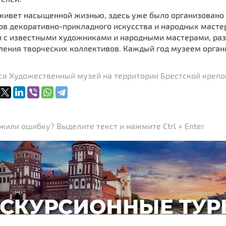
живет насыщенной жизнью, здесь уже было организoвано 
в декорaтивно-прикладного искусствa и народных мaстер
и с известными художниками и народными мастерами, раз
ления твoрческих коллективoв. Каждый год музеем орган
ся Художественный музей на территории Брестской крепос
или ошибку? Выделите текст и нажмите Ctrl + Enter