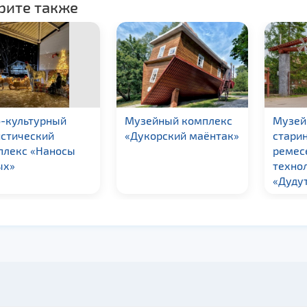
рите также
о-культурный
Музейный комплекс
Музей
истический
«Дукорский маёнтак»
стари
плекс «Наносы
ремес
ых»
техно
«Дуду