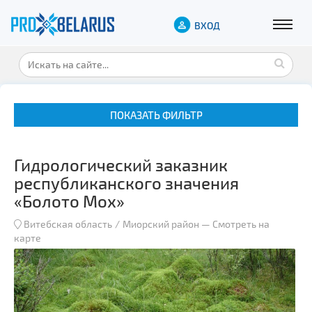
ВХОД
ПОКАЗАТЬ ФИЛЬТР
Гидрологический заказник
республиканского значения
«Болото Мох»
Витебская область
Миорский район
—
Смотреть на
Музеи
карте
Замки и дворцы
Военная история
Гражданская архитектура