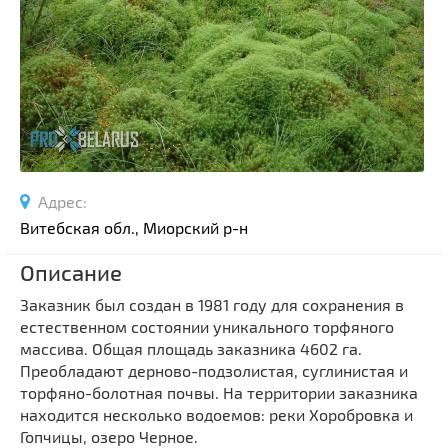
Спортивные сооружения
Производства
Ратуши
Родовые усадьбы
Садово-парковая архитектура
Национальные парки и заказники
Озера и водоемы
Адрес:
Памятники
Витебская обл., Миорский р-н
Памятники археологии
Описание
Памятники геодезии
Выберите область
Заказник был создан в 1981 году для сохранения в
Памятники природы
естественном состоянии уникального торфяного
Выберите район
Памятники известным людям
массива. Общая площадь заказника 4602 га.
Выберите населенный пункт
Преобладают дерново-подзолистая, суглинистая и
Церкви
торфяно-болотная почвы. На территории заказника
Монастыри
находится несколько водоемов: реки Хоробровка и
Костелы
Гопчицы, озеро Черное.