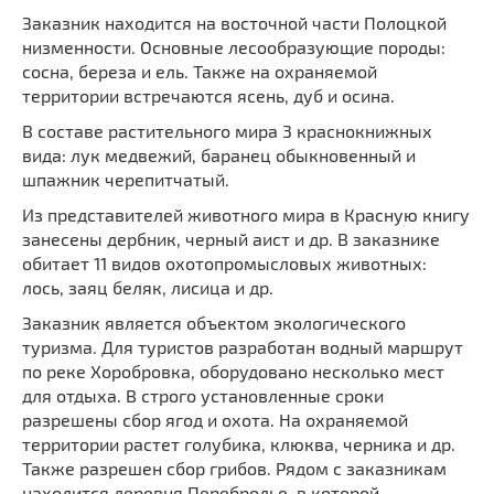
Мечети
Выберите направление
Заказник находится на восточной части Полоцкой
низменности. Основные лесообразующие породы:
Синагоги
сосна, береза и ель. Также на охраняемой
Часовни
территории встречаются ясень, дуб и осина.
Кирхи
В составе растительного мира 3 краснокнижных
Кладбище
вида: лук медвежий, баранец обыкновенный и
шпажник черепитчатый.
Культурные центры
Театры
Из представителей животного мира в Красную книгу
занесены дербник, черный аист и др. В заказнике
Галереи
обитает 11 видов охотопромысловых животных:
Концертные залы
лось, заяц беляк, лисица и др.
Заказник является объектом экологического
туризма. Для туристов разработан водный маршрут
по реке Хоробровка, оборудовано несколько мест
для отдыха. В строго установленные сроки
разрешены сбор ягод и охота. На охраняемой
территории растет голубика, клюква, черника и др.
Также разрешен сбор грибов. Рядом с заказникам
находится деревня Перебродье, в которой