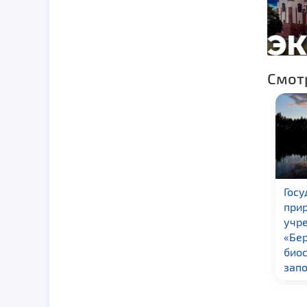
Смот
ГПУ «Национальный
Госу
парк «Беловежская
при
пуща»
учр
«Бе
био
зап