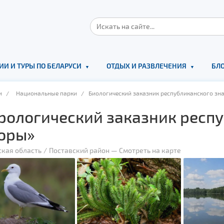
ИИ И ТУРЫ ПО БЕЛАРУСИ
ОТДЫХ И РАЗВЛЕЧЕНИЯ
БЛО
и
/
Национальные парки
/ Биологический заказник республиканского зн
рологический заказник респ
оры»
ская область
Поставский район
—
Смотреть на карте