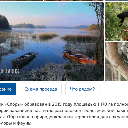
сание
Схема проезда
Что рядом?
к «Споры» образован в 2015 году площадью 1 170 га полно
ории заказника частично расположен геологический памя
а». Образована природоохранная территория для сохране
флоры и фауны.