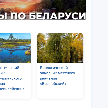
логический
Биологический
Гидроло
ник
заказник местного
заказни
бликанского
значения
значени
ния
«Вселюбский»
невилейский»