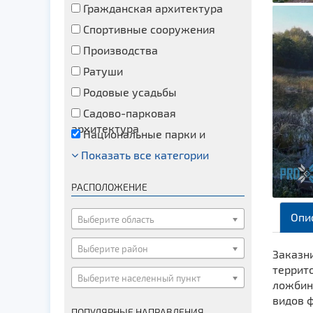
Гражданская архитектура
Спортивные сооружения
Производства
Ратуши
Родовые усадьбы
Садово-парковая
архитектура
Национальные парки и
заказники
Показать все категории
Озера и водоемы
Памятники
РАСПОЛОЖЕНИЕ
Памятники археологии
Опи
Памятники геодезии
Выберите область
Памятники природы
Выберите район
Заказни
Памятники известным людям
террит
Выберите населенный пункт
Церкви
ложбин
видов 
Монастыри
ПОПУЛЯРНЫЕ НАПРАВЛЕНИЯ