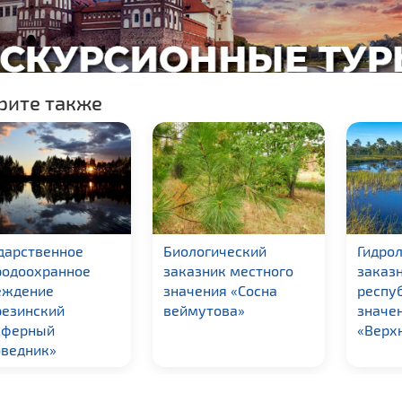
рите также
дарственное
Биологический
Гидро
родоохранное
заказник местного
заказ
еждение
значения «Сосна
респу
резинский
веймутова»
значе
сферный
«Верх
оведник»