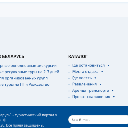
В БЕЛАРУСЬ
КАТАЛОГ
Где остановиться
ярные однодневные экскурсии
Места отдыха
ые регулярные туры на 2-7 дней
Где поесть
для организованных групп
Развлечения
ые туры на НГ и Рождество
Аренда транспорта
Прокат снаряжения
арусь" - туристический портал о
и. ©
026. Все права защищены.