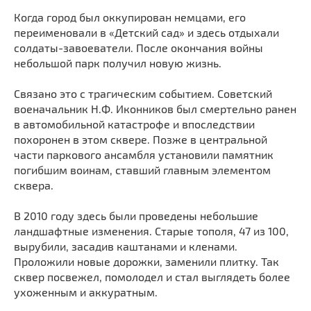
Мечети
Выберите направление
Когда город был оккупирован немцами, его
Синагоги
переименовали в «Детский сад» и здесь отдыхали
солдаты-завоеватели. После окончания войны
Часовни
небольшой парк получил новую жизнь.
Кирхи
Кладбище
Связано это с трагическим событием. Советский
военачальник Н.Ф. Иконников был смертельно ранен
Культурные центры
в автомобильной катастрофе и впоследствии
Театры
похоронен в этом сквере. Позже в центральной
части паркового ансамбля установили памятник
Галереи
погибшим воинам, ставший главным элементом
Концертные залы
сквера.
В 2010 году здесь были проведены небольшие
ландшафтные изменения. Старые тополя, 47 из 100,
вырубили, засадив каштанами и кленами.
Проложили новые дорожки, заменили плитку. Так
сквер посвежел, помолодел и стал выглядеть более
ухоженным и аккуратным.