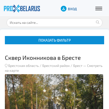
ВХОД
ПОКАЗАТЬ ФИЛЬТР
Сквер Иконникова в Бресте
Брестская область
Брестский район
Брест
—
Смотреть
на карте
Музеи
Замки и дворцы
Военная история
Гражданская архитектура