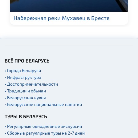
Спортинг-клубы и тиры
Набережная реки Мухавец в Бресте
Памятники
Памятники известным
людям
Кладбище
Костелы
ВСЁ ПРО БЕЛАРУСЬ
Национальные парки и
заказники
• Города Беларуси
Концертные залы
• Инфраструктура
• Достопримечательности
Начало и окончание
экскурсий: г. Минск
• Традиции и обычаи
• Белорусская кухня
Спортивные
• Белорусские национальные напитки
сооружения
Аэропорты
ТУРЫ В БЕЛАРУСЬ
Железнодорожные
• Регулярные однодневные экскурсии
вокзалы
• Сборные регулярные туры на 2-7 дней