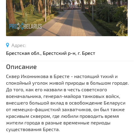
Спортивные сооружения
Производства
Ратуши
Родовые усадьбы
Садово-парковая архитектура
Адрес:
Национальные парки и заказники
Брестская обл., Брестский р-н, г. Брест
Озера и водоемы
Описание
Памятники
Памятники археологии
Сквер Иконникова в Бресте - настоящий тихий и
спокойный уголок живой природы в большом городе.
Памятники геодезии
Выберите область
До того, как его назвали в честь советского
Памятники природы
военачальника, генерал-майора танковых войск,
Выберите район
внесшего большой вклад в освобождение Беларуси
Памятники известным людям
от немецко-фашисткий захватчиков, он был также
Выберите населенный пункт
Церкви
красивым сквером, где любили проводить время
Монастыри
жители города в разные временные периоды
существования Бреста.
Костелы