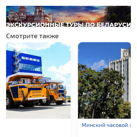
Памятники геодезии
Памятники известным
людям
Монастыри
Смотрите также
Костелы
Кирхи
Национальные парки и
заказники
Минский часовой завод «Луч»