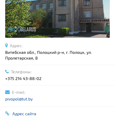
Спортивные сооружения
Производства
Ратуши
Родовые усадьбы
Садово-парковая архитектура
Национальные парки и заказники
Адрес:
Озера и водоемы
Витебская обл., Полоцкий р-н, г. Полоцк, ул.
Памятники
Пролетарская, 8
Памятники археологии
Телефоны:
Памятники геодезии
Выберите область
+375 214 43-88-02
Памятники природы
Выберите район
Памятники известным людям
E-mail:
Выберите населенный пункт
Церкви
pivopol@tut.by
Монастыри
Костелы
Адрес сайта