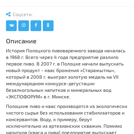
Мечети
Выберите направление
Синагоги
Соцсети:
Часовни
Кирхи
Описание
Кладбище
Культурные центры
История Полоцкого пивоваренного завода началась
в 1968 г. Всего через 4 года предприятие разлило
Театры
первое пиво. В 2007 г. в Полоцке начали выпускать
Галереи
новый продукт - квас брожения «Старажытны»,
Концертные залы
который в 2008 г. выиграл золотую медаль на VII
международном конкурсе-дегустации
безалкогольных напитков и минеральных вод
«ЭКСПОФОРУМ» в г. Минске.
Полоцкие пиво и квас производятся из экологически
чистого сырья без использования стабилизаторов и
консервантов. Воду, к примеру, берут
исключительно из артезианских скважин. Помимо
напитков (кваса и пива) предприятие выпускает