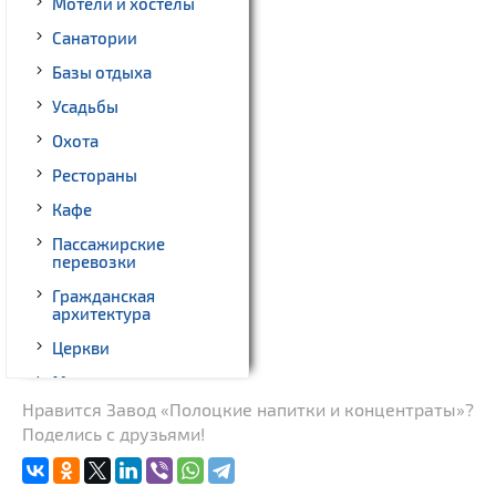
Мотели и хостелы
Санатории
Базы отдыха
Усадьбы
Охота
Рестораны
Кафе
Пассажирские
перевозки
Гражданская
архитектура
Церкви
Музеи
Нравится Завод «Полоцкие напитки и концентраты»?
Памятники природы
Поделись с друзьями!
Родовые усадьбы
Памятники