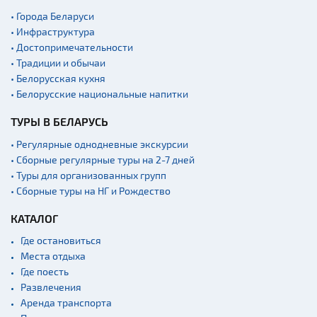
Мастер-классы
• Города Беларуси
• Инфраструктура
Квесты
• Достопримечательности
Новости
• Традиции и обычаи
Спортинг-клубы и тиры
• Белорусская кухня
• Белорусские национальные напитки
Ратуши
ТУРЫ В БЕЛАРУСЬ
Родовые усадьбы
Садово-парковая
• Регулярные однодневные экскурсии
архитектура
• Сборные регулярные туры на 2-7 дней
• Туры для организованных групп
Памятники
• Сборные туры на НГ и Рождество
Памятники известным
людям
КАТАЛОГ
Кладбище
Где остановиться
Монастыри
Места отдыха
Где поесть
Костелы
Развлечения
Культурные центры
Аренда транспорта