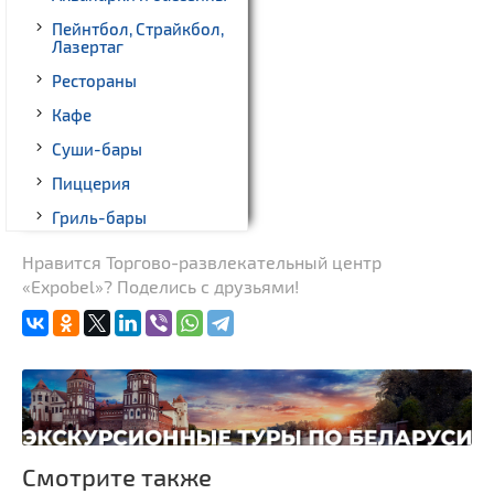
Пейнтбол, Страйкбол,
Лазертаг
Рестораны
Кафе
Суши-бары
Пиццерия
Гриль-бары
Кинотеатры
Нравится Торгово-развлекательный центр
«Expobel»? Поделись с друзьями!
Театры
Ночные клубы
Боулинг
Бильярд
Казино
Торговые центры,
Смотрите также
универмаги