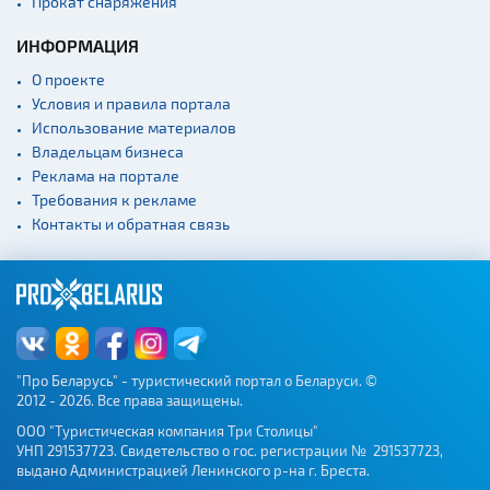
Прокат снаряжения
Театры
Концертные залы
ИНФОРМАЦИЯ
Начало и окончание
О проекте
экскурсий: г. Минск
Условия и правила портала
Спортивные
Использование материалов
сооружения
Владельцам бизнеса
Веломаршруты
Реклама на портале
Требования к рекламе
Аэропорты
Контакты и обратная связь
Железнодорожные
вокзалы
"Про Беларусь" - туристический портал о Беларуси. ©
2012 - 2026. Все права защищены.
ООО "Туристическая компания Три Столицы"
УНП 291537723. Свидетельство о гос. регистрации № 291537723,
выдано Администрацией Ленинского р-на г. Бреста.