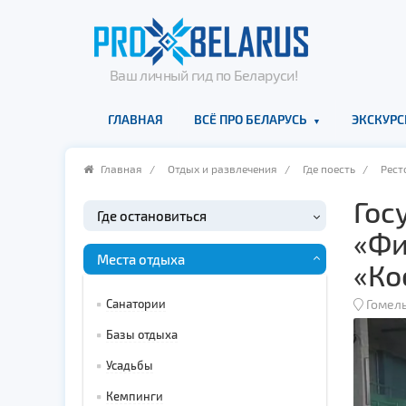
Ваш личный гид по Беларуси!
ГЛАВНАЯ
ВСЁ ПРО БЕЛАРУСЬ
ЭКСКУРС
Главная
/
Отдых и развлечения
/
Где поесть
/
Рест
Гос
Где остановиться
«Фи
Места отдыха
«Ко
Санатории
Гомель
Базы отдыха
Усадьбы
Кемпинги