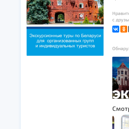
Нравит
с друзь
Обнаруж
Смот