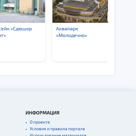
йн «Сдюшор
Аквапарк
Бассейн
»
«Молодечно»
ИНФОРМАЦИЯ
О проекте
Условия и правила портала
Использование материалов