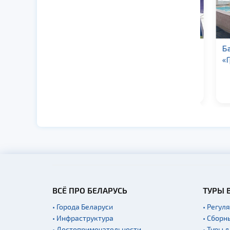
Бассейн
Бас
универсального
«Гр
спортивного
комплекса «Волна»
ВСЁ ПРО БЕЛАРУСЬ
ТУРЫ 
• Города Беларуси
• Регул
• Инфраструктура
• Сборн
• Достопримечательности
• Туры 