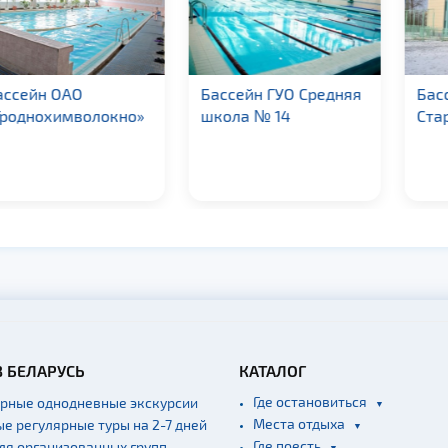
сейн ОАО
Бассейн ГУО Средняя
Бассе
однохимволокно»
школа № 14
Старт
В БЕЛАРУСЬ
КАТАЛОГ
Где остановиться
ярные однодневные экскурсии
Места отдыха
ые регулярные туры на 2-7 дней
Где поесть
для организованных групп