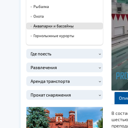
Рыбалка
Охота
Аквапарки и бассейны
Горнолыжные курорты
Где поесть
Развлечения
Аренда транспорта
Прокат снаряжения
Опи
В соста
шестью
препод