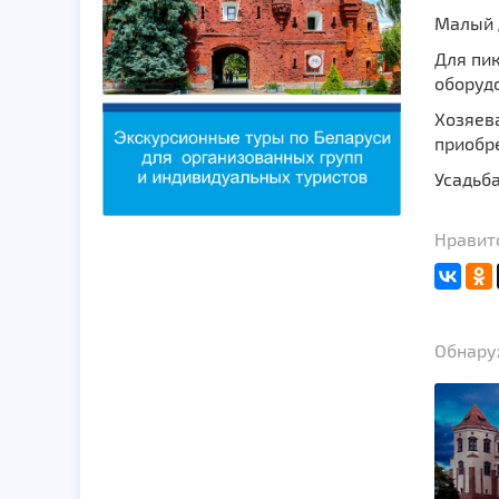
Малый д
Для пик
оборуд
Хозяев
приобр
Усадьба
Нравитс
Обнаруж