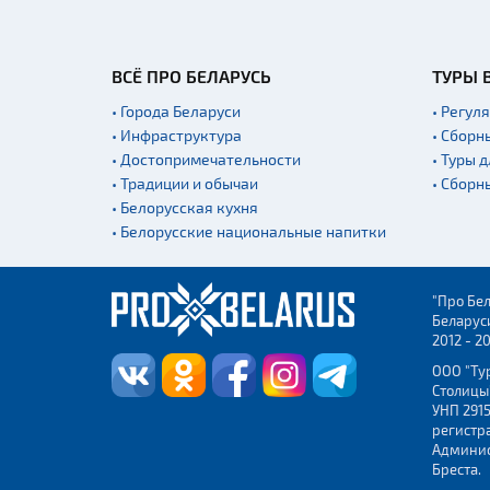
ВСЁ ПРО БЕЛАРУСЬ
ТУРЫ 
• Города Беларуси
• Регул
• Инфраструктура
• Сборн
• Достопримечательности
• Туры 
• Традиции и обычаи
• Сборн
• Белорусская кухня
• Белорусские национальные напитки
"Про Бел
Беларус
2012 - 2
ООО "Ту
Столицы
УНП 2915
регистр
Админис
Бреста.