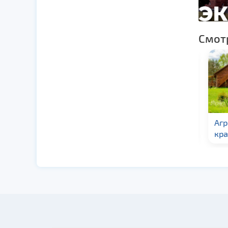
Смот
Усадьба Наслаждение
Агро
кра