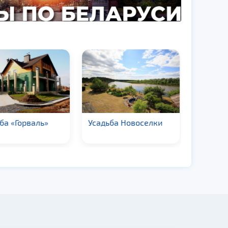
а «Горваль»
Усадьба Новоселки
Агроуса
двор»