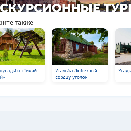
рите также
усадьба «Тихий
Усадьба Любезный
Усадьб
й»
сердцу уголок