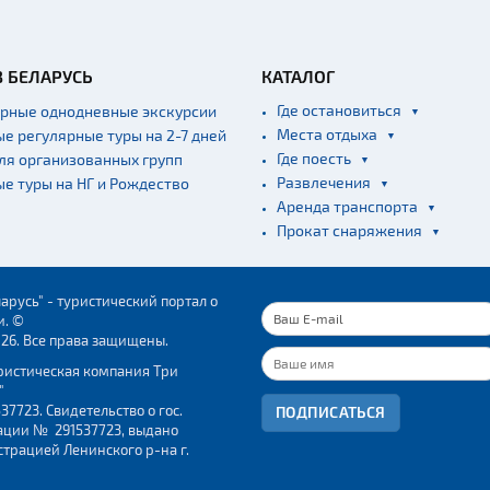
В БЕЛАРУСЬ
КАТАЛОГ
Где остановиться
ярные однодневные экскурсии
Места отдыха
ые регулярные туры на 2-7 дней
Где поесть
для организованных групп
Развлечения
ые туры на НГ и Рождество
Аренда транспорта
Прокат снаряжения
арусь" - туристический портал о
и. ©
026. Все права защищены.
ристическая компания Три
"
37723. Свидетельство о гос.
ПОДПИСАТЬСЯ
ации № 291537723, выдано
трацией Ленинского р-на г.