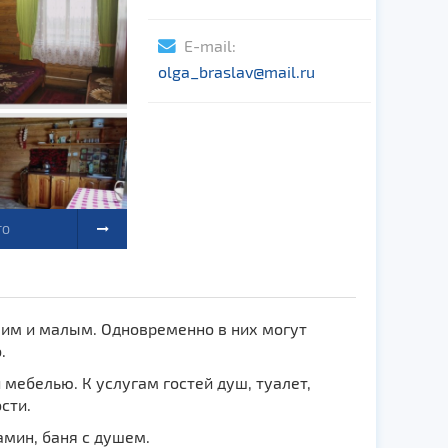
E-mail:
olga_braslav@mail.ru
ТО
шим и малым. Одновременно в них могут
.
мебелью. К услугам гостей душ, туалет,
сти.
амин, баня с душем.