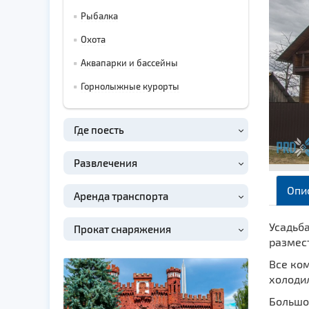
Рыбалка
Охота
Аквапарки и бассейны
Горнолыжные курорты
Где поесть
Развлечения
Опи
Аренда транспорта
Усадьб
Прокат снаряжения
размест
Все ком
холодил
Большой