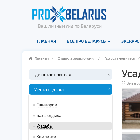
Ваш личный гид по Беларуси!
ГЛАВНАЯ
ВСЁ ПРО БЕЛАРУСЬ
ЭКСКУРС
Главная
/
Отдых и развлечения
/
Где остановиться
Уса
Где остановиться
Витеб
Места отдыха
Санатории
Базы отдыха
Усадьбы
Кемпинги