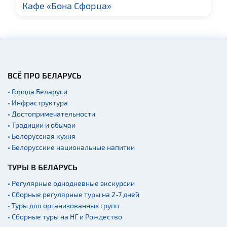
архитектура
Кафе «Бона Сфорца»
Церкви
Музеи
Галереи
Памятники природы
ВСЁ ПРО БЕЛАРУСЬ
Производства
• Города Беларуси
Военная история
• Инфраструктура
Мастер-классы
• Достопримечательности
• Традиции и обычаи
Квесты
• Белорусская кухня
Новости
• Белорусские национальные напитки
Спортинг-клубы и тиры
ТУРЫ В БЕЛАРУСЬ
Ратуши
• Регулярные однодневные экскурсии
Родовые усадьбы
• Сборные регулярные туры на 2-7 дней
• Туры для организованных групп
Садово-парковая
архитектура
• Сборные туры на НГ и Рождество