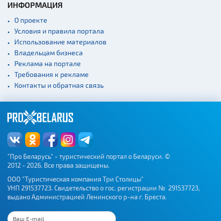
ИНФОРМАЦИЯ
Театры
О проекте
Концертные залы
Условия и правила портала
Начало и окончание
Использование материалов
экскурсий: г. Минск
Владельцам бизнеса
Спортивные
Реклама на портале
сооружения
Требования к рекламе
Контакты и обратная связь
Веломаршруты
Аэропорты
Железнодорожные
вокзалы
"Про Беларусь" - туристический портал о Беларуси. ©
2012 - 2026. Все права защищены.
ООО "Туристическая компания Три Столицы"
УНП 291537723. Свидетельство о гос. регистрации № 291537723,
выдано Администрацией Ленинского р-на г. Бреста.