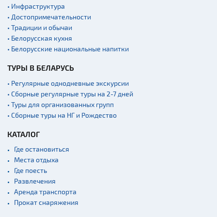
Военная история
• Инфраструктура
Мастер-классы
• Достопримечательности
• Традиции и обычаи
Квесты
• Белорусская кухня
Новости
• Белорусские национальные напитки
Спортинг-клубы и тиры
ТУРЫ В БЕЛАРУСЬ
Ратуши
• Регулярные однодневные экскурсии
Родовые усадьбы
• Сборные регулярные туры на 2-7 дней
• Туры для организованных групп
Садово-парковая
архитектура
• Сборные туры на НГ и Рождество
Памятники
КАТАЛОГ
Памятники известным
Где остановиться
людям
Места отдыха
Кладбище
Где поесть
Монастыри
Развлечения
Аренда транспорта
Костелы
Прокат снаряжения
Культурные центры