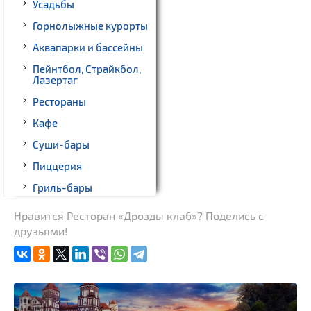
Усадьбы
Горнолыжные курорты
Аквапарки и бассейны
Пейнтбол, Страйкбол,
Лазертаг
Рестораны
Кафе
Суши-бары
Пиццерия
Гриль-бары
Кинотеатры
Нравится Ресторан «Дрозды клаб»? Поделись с
друзьями!
Театры
Ночные клубы
Боулинг
Бильярд