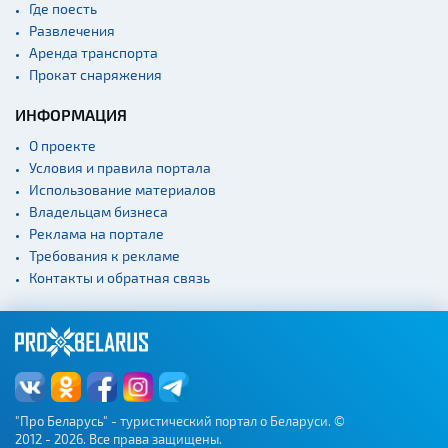
Где поесть
Костелы
Развлечения
Культурные центры
Аренда транспорта
Прокат снаряжения
Театры
Концертные залы
ИНФОРМАЦИЯ
Начало и окончание
О проекте
экскурсий: г. Минск
Условия и правила портала
Спортивные
Использование материалов
сооружения
Владельцам бизнеса
Веломаршруты
Реклама на портале
Требования к рекламе
Аэропорты
Контакты и обратная связь
Железнодорожные
вокзалы
"Про Беларусь" - туристический портал о Беларуси. ©
2012 - 2026. Все права защищены.