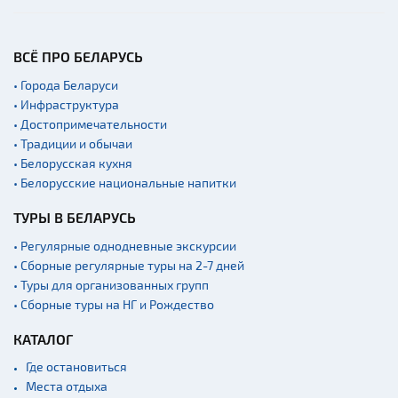
Производства
Военная история
ВСЁ ПРО БЕЛАРУСЬ
Мастер-классы
• Города Беларуси
• Инфраструктура
Квесты
• Достопримечательности
Новости
• Традиции и обычаи
Спортинг-клубы и тиры
• Белорусская кухня
• Белорусские национальные напитки
Ратуши
ТУРЫ В БЕЛАРУСЬ
Родовые усадьбы
Садово-парковая
• Регулярные однодневные экскурсии
архитектура
• Сборные регулярные туры на 2-7 дней
• Туры для организованных групп
Памятники
• Сборные туры на НГ и Рождество
Памятники известным
людям
КАТАЛОГ
Кладбище
Где остановиться
Монастыри
Места отдыха