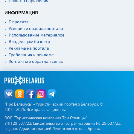
Прокат снаряжения
ИНФОРМАЦИЯ
О проекте
Условия и правила портала
Использование материалов
Владельцам бизнеса
Реклама на портале
Требования к рекламе
Контакты и обратная связь
"Про Беларусь" - туристический портал о Беларуси. ©
2012 - 2026. Все права защищены.
ООО "Туристическая компания Три Столицы"
УНП 291537723. Свидетельство о гос. регистрации № 291537723,
выдано Администрацией Ленинского р-на г. Бреста.