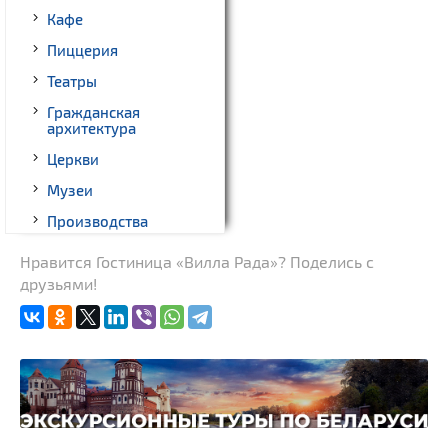
Кафе
Пиццерия
Театры
Гражданская
архитектура
Церкви
Музеи
Производства
Родовые усадьбы
Нравится Гостиница «Вилла Рада»? Поделись с
друзьями!
Памятники геодезии
Памятники известным
людям
Монастыри
Костелы
Национальные парки и
заказники