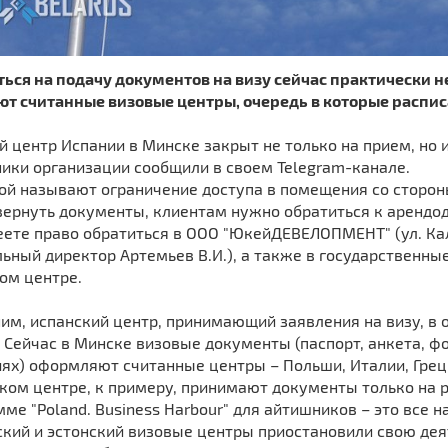
ться на подачу документов на визу сейчас практически 
ют считанные визовые центры, очередь в которые распис
 центр Испании в Минске закрыт не только на прием, но и
ики организации сообщили в своем Telegram-канале.
ой называют ограничение доступа в помещения со сторо
вернуть документы, клиентам нужно обратиться к арендод
ете право обратиться в ООО "ЮкейДЕВЕЛОПМЕНТ" (ул. Каль
ьный директор Артемьев В.И.), а также в государственны
ом центре.
м, испанский центр, принимающий заявления на визу, в о
 Сейчас в Минске визовые документы (паспорт, анкета, ф
ях) оформляют считанные центры – Польши, Италии, Греци
ком центре, к примеру, принимают документы только на 
ме "Poland. Business Harbour" для айтишников – это все н
кий и эстонский визовые центры приостановили свою дея