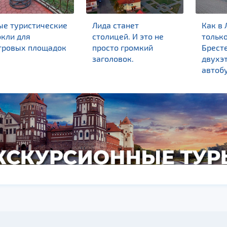
ые туристические
Лида станет
Как в 
кли для
столицей. И это не
только
тровых площадок
просто громкий
Брест
заголовок.
двухэ
автоб