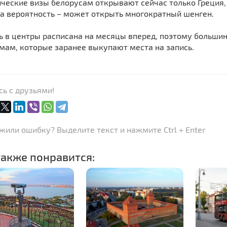
ческие визы белорусам открывают сейчас только Греция,
ка вероятность – может открыть многократный шенген.
ь в центры расписана на месяцы вперед, поэтому больши
мам, которые заранее выкупают места на запись.
ь с друзьями!
или ошибку? Выделите текст и нажмите Ctrl + Enter
акже понравится: