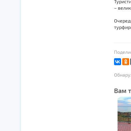
Туристи
– вели
Очеред
турфир
Поделис
Обнаруж
Вам т