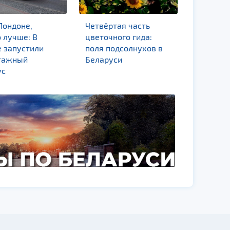
Лондоне,
Четвёртая часть
У Камен
 лучше: В
цветочного гида:
появилс
е запустили
поля подсолнухов в
объект 
тажный
Беларуси
города
ус