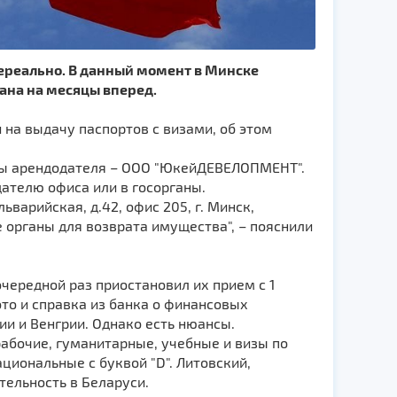
нереально. В данный момент в Минске
ана на месяцы вперед.
 на выдачу паспортов с визами, об этом
ны арендодателя – ООО "ЮкейДЕВЕЛОПМЕНТ".
ателю офиса или в госорганы.
варийская, д.42, офис 205, г. Минск,
е органы для возврата имущества", – пояснили
чередной раз приостановил их прием с 1
ото и справка из банка о финансовых
и и Венгрии. Однако есть нюансы.
рабочие, гуманитарные, учебные и визы по
ациональные с буквой "D". Литовский,
тельность в Беларуси.