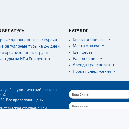
В БЕЛАРУСЬ
КАТАЛОГ
Где остановиться
ярные однодневные экскурсии
Места отдыха
ые регулярные туры на 2-7 дней
Где поесть
для организованных групп
Развлечения
ые туры на НГ и Рождество
Аренда транспорта
Прокат снаряжения
арусь" - туристический портал о
и. ©
026. Все права защищены.
ристическая компания Три
"
37723. Свидетельство о гос.
ПОДПИСАТЬСЯ
ации № 291537723, выдано
трацией Ленинского р-на г.