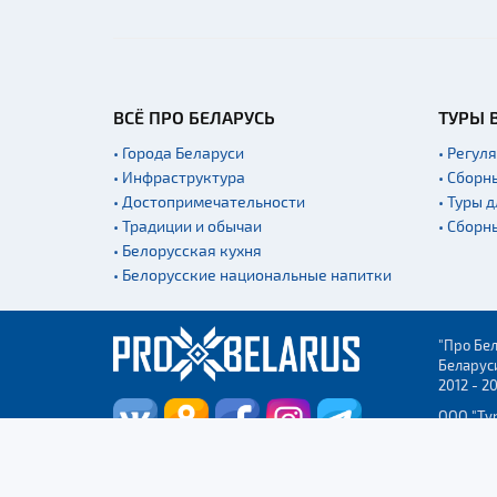
ВСЁ ПРО БЕЛАРУСЬ
ТУРЫ 
• Города Беларуси
• Регул
• Инфраструктура
• Сборн
• Достопримечательности
• Туры 
• Традиции и обычаи
• Сборн
• Белорусская кухня
• Белорусские национальные напитки
"Про Бел
Беларус
2012 - 2
ООО "Ту
Столицы
УНП 2915
регистр
Админис