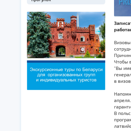
Записа
работа
Визовый
сотрудн
Причин
Чтобы 
"Вы име
генерал
в визов
Напомни
апреля.
гаранти
В польс
програм
латвийс