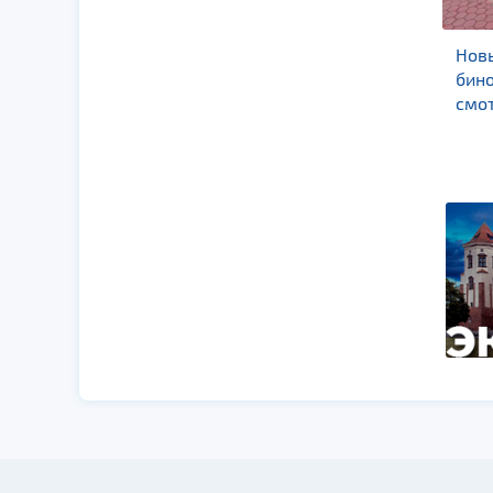
«Зов Полесья» 2026:
Нов
IX Международный
бино
фестиваль
смо
этнокультурных
традиций