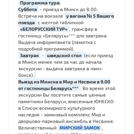
Программа тура:
Суббота
- приезд в Минск до 8.00.
Встреча на вокзале
у вагона № 5 Вашего
поезда
с желтой табличкой
«БЕЛОРУССКИЙ ТУР»
, трансфер в
гостиницу «Беларусь»*** для завтрака.
Выдача информпакета (памятка с
подробной программой).
Завтрак
-
шведский стол
(если приезд
в Минск менее чем за час до начала
экскурсии - выдача завтрака в ланч-
боксе).
Выезд из Минска в Мир и Несвиж в 9.00
от гостиницы Беларусь***
. Во время этой
экскурсии Вы посетите самые ценные
памятники Беларуси, внесенные ЮНЕСКО
в Список всемирного культурного
наследия - замковый комплекс Мир и
дворцово-парковый ансамбль в Несвиже.
Величественный
МИРСКИЙ ЗАМОК
,