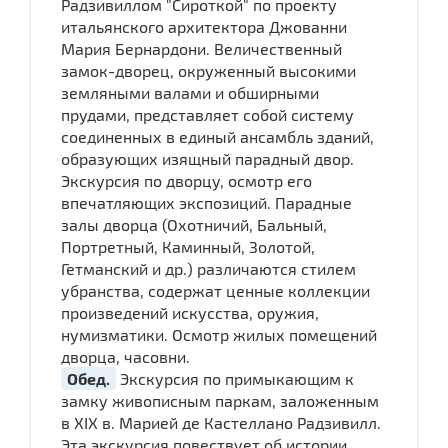
Радзивиллом "Сироткой" по проекту
итальянского архитектора Джованни
Мария Бернардони. Величественный
замок-дворец, окруженный высокими
земляными валами и обширными
прудами, представляет собой систему
соединенных в единый ансамбль зданий,
образующих изящный парадный двор.
Экскурсия по дворцу, осмотр его
впечатляющих экспозиций. Парадные
залы дворца (Охотничий, Бальный,
Портретный, Каминный, Золотой,
Гетманский и др.) различаются стилем
убранства, содержат ценные коллекции
произведений искусства, оружия,
нумизматики. Осмотр жилых помещений
дворца, часовни.
Обед.
Экскурсия по примыкающим к
замку живописным паркам, заложенным
в XIX в. Марией де Кастеллано Радзивилл.
Эта экскурсия повествует об истории