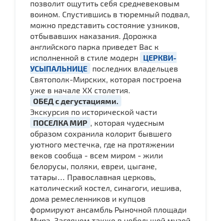
позволит ощутить себя средневековым
воином. Спустившись в тюремный подвал,
можно представить состояние узников,
отбывавших наказания. Дорожка
английского парка приведет Вас к
исполненной в стиле модерн
ЦЕРКВИ-
УСЫПАЛЬНИЦЕ
последних владельцев
Святополк-Мирских, которая построена
уже в начале XX столетия.
ОБЕД с дегустациями.
Экскурсия по исторической части
ПОСЕЛКА МИР
, которая чудесным
образом сохранила колорит бывшего
уютного местечка, где на протяжении
веков сообща - всем миром - жили
белорусы, поляки, евреи, цыгане,
татары… Православная церковь,
католический костел, синагоги, иешива,
дома ремесленников и купцов
формируют ансамбль Рыночной площади
Мира. Заглянем также в небольшой музей