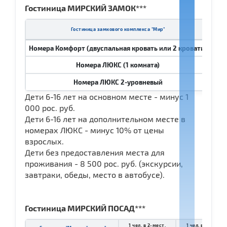
Гостиница МИРСКИЙ ЗАМОК***
1 
Гостиница замкового комплекcа "Мир"
Номера Комфорт (двуспальная кровать или 2 кровати)
19 9
Номера ЛЮКС (1 комната)
20 8
Номера ЛЮКС 2-уровневый
22 4
Дети 6-16 лет на основном месте - минус 1
000 рос. руб.
Дети 6-16 лет на дополнительном месте в
номерах ЛЮКС - минус 10% от цены
взрослых.
Дети без предоставления места для
проживания - 8 500 рос. руб. (экскурсии,
завтраки, обеды, место в автобусе).
Гостиница МИРСКИЙ ПОСАД***
1 чел. в 2-мест.
1 чел. в 1-мест.