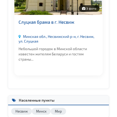
о
3 фото
Слуцкая брама в г. Несвиж
Д
в
Минская обл., Несвижский р-н, г. Несвиж,
ул. Слуцкая
ул
де
Небольшой городок в Минской области
О
известен жителям Беларуси и гостям
це
страны...
Населенные пункты
Несвиж
Минск
Мир