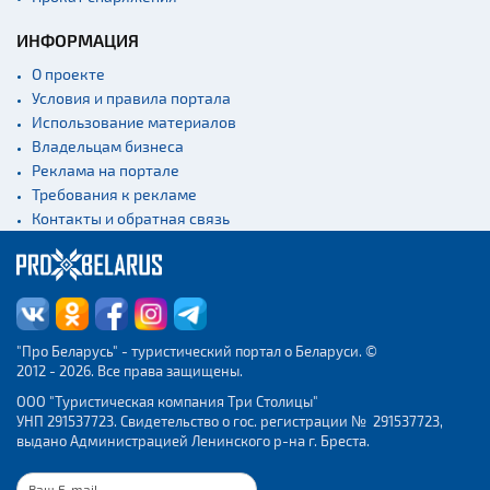
ИНФОРМАЦИЯ
О проекте
Условия и правила портала
Использование материалов
Владельцам бизнеса
Реклама на портале
Требования к рекламе
Контакты и обратная связь
"Про Беларусь" - туристический портал о Беларуси. ©
2012 - 2026. Все права защищены.
ООО "Туристическая компания Три Столицы"
УНП 291537723. Свидетельство о гос. регистрации № 291537723,
выдано Администрацией Ленинского р-на г. Бреста.