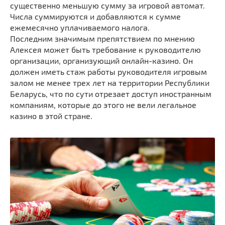
существенно меньшую сумму за игровой автомат.
Числа суммируются и добавляются к сумме
ежемесячно уплачиваемого налога.
Последним значимым препятствием по мнению
Алексея может быть требование к руководителю
организации, организующий онлайн-казино. Он
должен иметь стаж работы руководителя игровым
залом не менее трех лет на территории Республики
Беларусь, что по сути отрезает доступ иностранным
компаниям, которые до этого не вели легальное
казино в этой стране.