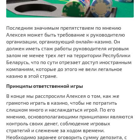
Последним значимым препятствием по мнению
Алексея может быть требование к руководителю
организации, организующий онлайн-казино. Он
должен иметь стаж работы руководителя игровым
залом не менее трех лет на территории Республики
Беларусь, что по сути отрезает доступ иностранным
компаниям, которые до этого не вели легальное
казино в этой стране.
Принципы ответственной игры
В конце мы расспросили Алексея о том, как же
грамотно играть в казино, чтобы не потратить
слишком много и наслаждаться игрой. По его
мнению, основополагающими принципами являются
контроль своих денег, соблюдение игровых
стратегий и слежение за ходом времени.
Необходимо заранее оговорить сумму депозита, с