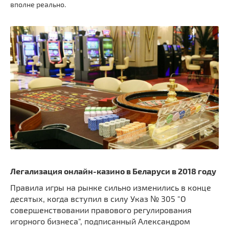
вполне реально.
Легализация онлайн-казино в Беларуси в 2018 году
Правила игры на рынке сильно изменились в конце
десятых, когда вступил в силу Указ № 305 "О
совершенствовании правового регулирования
игорного бизнеса", подписанный Александром