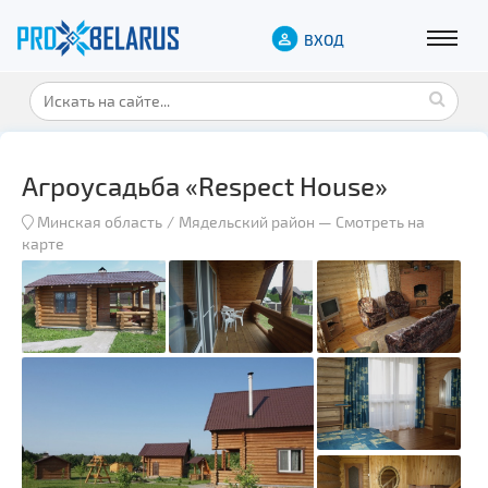
ВХОД
Агроусадьба «Respect House»
Минская область
Мядельский район
—
Смотреть на
карте