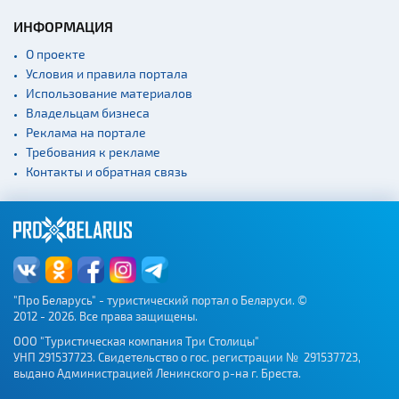
ИНФОРМАЦИЯ
О проекте
Условия и правила портала
Использование материалов
Владельцам бизнеса
Реклама на портале
Требования к рекламе
Контакты и обратная связь
"Про Беларусь" - туристический портал о Беларуси. ©
2012 - 2026. Все права защищены.
ООО "Туристическая компания Три Столицы"
УНП 291537723. Свидетельство о гос. регистрации № 291537723,
выдано Администрацией Ленинского р-на г. Бреста.