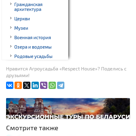
Гражданская
архитектура
Церкви
Музеи
Военная история
Озера и водоемы
Родовые усадьбы
Кладбище
Нравится Агроусадьба «Respect House»? Поделись с
друзьями!
Монастыри
Костелы
Национальные парки и
заказники
Смотрите также