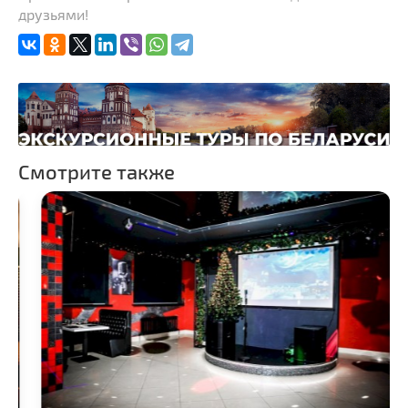
друзьями!
Памятники известным
людям
Кладбище
Костелы
Часовни
Национальные парки и
заказники
Смотрите также