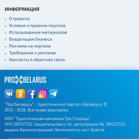
ИНФОРМАЦИЯ
О проекте
Условия и правила портала
Использование материалов
Владельцам бизнеса
Реклама на портале
Требования к рекламе
Контакты и обратная связь
"Про Беларусь" - туристический портал о Беларуси. ©
2012 - 2026. Все права защищены.
ООО "Туристическая компания Три Столицы"
УНП 291537723. Свидетельство о гос. регистрации № 291537723,
выдано Администрацией Ленинского р-на г. Бреста.